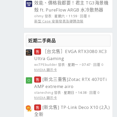
效能、價格我都要！君主 TG3海景機
殼 ft. PureFlow ARGB 水冷散熱器
ohmy 發表
星期六，11:59
回覆 0
新型 Case 安裝發表及硬體改裝
近期二手商品
［台北售］EVGA RTX3080 XC3
售
Ultra Gaming
wcTPEbuilder 發表
星期一，07:47
回覆 0
NVIDIA 顯示卡
[新北三重售]Zotac RTX 4070Ti
售
O
AMP extreme airo
olaneching 發表
星期日，14:38
回覆 0
NVIDIA 顯示卡
[新北售] TP-Link Deco X10 (2入)
售
全新