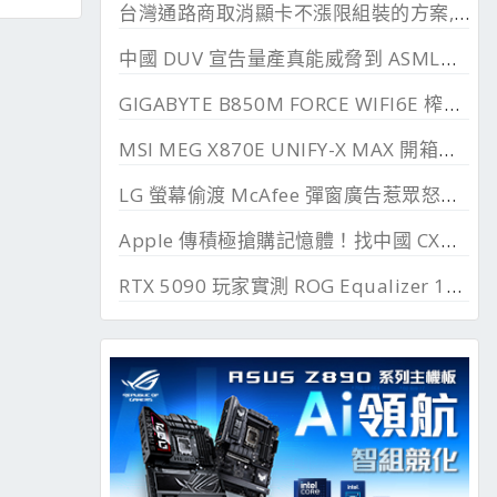
台灣通路商取消顯卡不漲限組裝的方案, 直漲 20~45%
中國 DUV 宣告量產真能威脅到 ASML？外媒稱相差甚遠
GIGABYTE B850M FORCE WIFI6E 榨乾長鑫24G DDR
MSI MEG X870E UNIFY-X MAX 開箱測試, 2 DIMM 的超頻優化
LG 螢幕偷渡 McAfee 彈窗廣告惹眾怒，微軟出手制止
Apple 傳積極搶購記憶體！找中國 CXMT 談價格碰壁
RTX 5090 玩家實測 ROG Equalizer 12V-2x6, 電壓更穩、溫度更低、還解決 SSD 消失問題