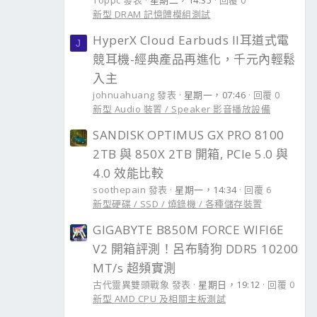
Toppc 發表
星期二，14:35
回覆 0
新型 DRAM 記憶體模組測試
HyperX Cloud Earbuds II耳道式電
J
競耳機-經典產品再進化，千元內輕鬆
入主
johnuahuang 發表
星期一，07:46
回覆 0
新型 Audio 裝置 / Speaker 影音播放設備
SANDISK OPTIMUS GX PRO 8100
2TB 與 850X 2TB 開箱, PCIe 5.0 與
4.0 效能比較
soothepain 發表
星期一，14:34
回覆 6
新型硬碟 / SSD / 燒錄機 / 各種儲存裝置
GIGABYTE B850M FORCE WIFI6E
V2 開箱評測！呂布騎狗 DDR5 10200
MT/s 超頻實測
古代靈異雙頭戰象 發表
星期日，19:12
回覆 0
新型 AMD CPU 及相關主板測試