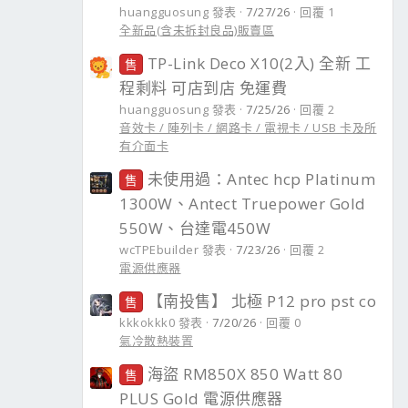
huangguosung 發表
7/27/26
回覆 1
全新品(含未拆封良品)販賣區
TP-Link Deco X10(2入) 全新 工
售
程剩料 可店到店 免運費
huangguosung 發表
7/25/26
回覆 2
音效卡 / 陣列卡 / 網路卡 / 電視卡 / USB 卡及所
有介面卡
未使用過：Antec hcp Platinum
售
1300W、Antect Truepower Gold
550W、台達電450W
wcTPEbuilder 發表
7/23/26
回覆 2
電源供應器
【南投售】 北極 P12 pro pst co
售
kkkokkk0 發表
7/20/26
回覆 0
氣冷散熱裝置
海盜 RM850X 850 Watt 80
售
PLUS Gold 電源供應器