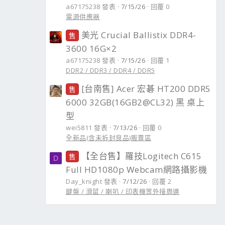
a67175238 發表
7/15/26
回覆 0
電源供應器
美光 Crucial Ballistix DDR4-
售
3600 16G×2
a67175238 發表
7/15/26
回覆 1
DDR2 / DDR3 / DDR4 / DDR5
[台南售] Acer 宏碁 HT200 DDR5
售
6000 32GB(16GB2@CL32) 黑 桌上
型
wei5811 發表
7/13/26
回覆 0
全新品(含未拆封良品)販賣區
【全台售】羅技Logitech C615
售
D
Full HD1080p Webcam網路攝影機
Day_knight 發表
7/12/26
回覆 2
鍵盤 / 滑鼠 / 喇叭 / 印表機等外接周邊