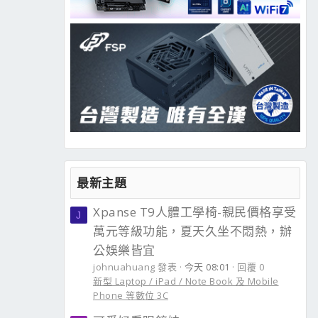
最新主題
Xpanse T9人體工學椅-親民價格享受
J
萬元等級功能，夏天久坐不悶熱，辦
公娛樂皆宜
johnuahuang 發表
今天 08:01
回覆 0
新型 Laptop / iPad / Note Book 及 Mobile
Phone 等數位 3C