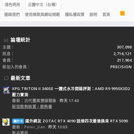
淺色明亮
正體中文（台灣）
R
連絡我們
使用條款與網站規範
隱私權政策
說明
首頁
S
S
論壇統計
主題
307,098
訊息
2,716,121
會員
217,904
新加入的會員
PRECISION
最新文章
XPG TRITON II 360SE 一體式水冷開箱評測：AMD R9 9950X3D2
壓力實測
最新：古代靈異雙頭戰象
昨天 17:40
新型散熱裝置 / 散熱膏
國外網友 ZOTAC RTX 4090 送修四次最後換來 RTX 5090
顯示卡
最新：Peter_Jian
昨天 13:03
新品資訊