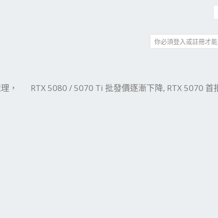
你必須登入或註冊才能
件
結
處理，
RTX 5080 / 5070 Ti 批發價逐漸下降, RTX 5070