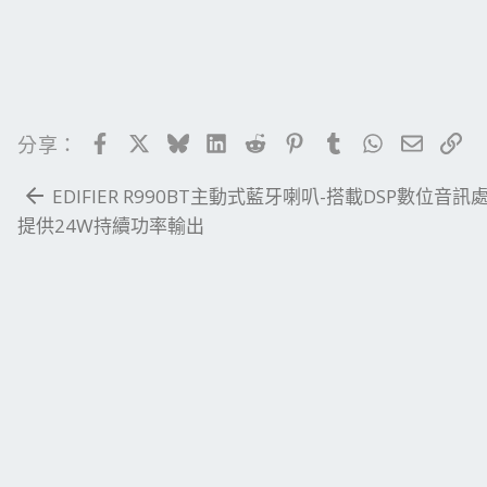
Facebook
X
Bluesky
LinkedIn
Reddit
Pinterest
Tumblr
WhatsApp
電子郵
連
分享：
EDIFIER R990BT主動式藍牙喇叭-搭載DSP數位音訊
提供24W持續功率輸出