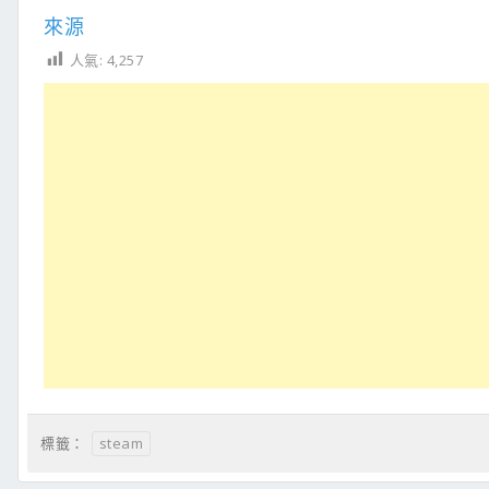
來源
人氣:
4,257
steam
標籤：