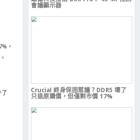
會議顯示器
87%，
加。
Crucial 終身保固惹議？DDR5 壞了
少了
只退原購價，但僅剩市價 17%