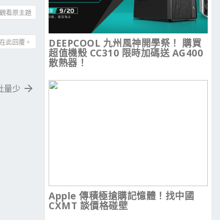
觀看原主題
DEEPCOOL 九州風神開學祭！ 購買
在此回覆。
超值機殼 CC310 限時加碼送 AG400
散熱器！
 首批量少
Apple 傳積極搶購記憶體！找中國
CXMT 談價格碰壁