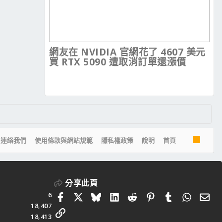
網友在 NVIDIA 官網花了 4607 美元
買 RTX 5090 遭取消訂單還漲價
R
連絡我們
使用條款與網站規範
隱私權政策
說明
首頁
S
S
分享此頁
6
Facebook
X
Bluesky
LinkedIn
Reddit
Pinterest
Tumblr
Whats
電
18,407
連結
18,413