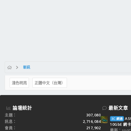
新訊
淺色明亮
正體中文（台灣）
論壇統計
最新文章
主題
307,080
AS
3C.網通
訊息
2,716,084
10GbE 網卡
會員
217,902
最新：sooth