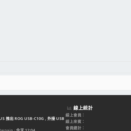
線上統計
線上會員
US 推出 ROG USB-C10G , 外接 USB
線上來賓
會員總計
epain
今天 12:04