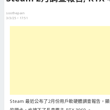
soothepain
3/3/25，17:51
Steam 最近公布了2月份用戶軟硬體調查報告，顯
的顯卡，也擠下了長青霸主 RTX 3060 。