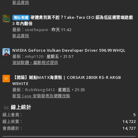
新品資訊
硬體貴到買不起？Take-Two CEO 認為低延遲雲端遊戲
電玩/軟體
3 年內翻倍
最新：soothepain
昨天 11:42
新品資訊
NVIDIA GeForce Vulkan Developer Driver 596.99 WHQL
最新：mhp1120
星期五，21:57
測試軟體、驅動程式提供
【開箱】賊船MATX海景殼 | CORSAIR 2800X RS-R ARGB
R
WEHITE
最新：RickWang0412
星期五，21:35
新型 Case 安裝發表及硬體改裝
線上統計
線上會員
5
線上來賓
14,722
會員總計
14,727