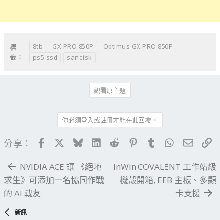
8tb
GX PRO 850P
Optimus GX PRO 850P
標
籤：
ps5 ssd
sandisk
觀看原主題
你必須登入或註冊才能在此回覆。
Facebook
X
Bluesky
LinkedIn
Reddit
Pinterest
Tumblr
WhatsApp
電子郵
連
分享：
NVIDIA ACE 讓 《絕地
InWin COVALENT 工作站級
求生》可添加一名協同作戰
機殼開箱, EEB 主板、多顯
的 AI 戰友
卡支援
新訊