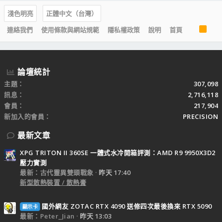
淺色明亮
正體中文（台灣）
R
連絡我們
使用條款與網站規範
隱私權政策
說明
首頁
S
S
論壇統計
主題
307,098
訊息
2,716,118
會員
217,904
新加入的會員
PRECISION
最新文章
XPG TRITON II 360SE 一體式水冷開箱評測：AMD R9 9950X3D2
壓力實測
最新：古代靈異雙頭戰象
昨天 17:40
新型散熱裝置 / 散熱膏
國外網友 ZOTAC RTX 4090 送修四次最後換來 RTX 5090
顯示卡
最新：Peter_Jian
昨天 13:03