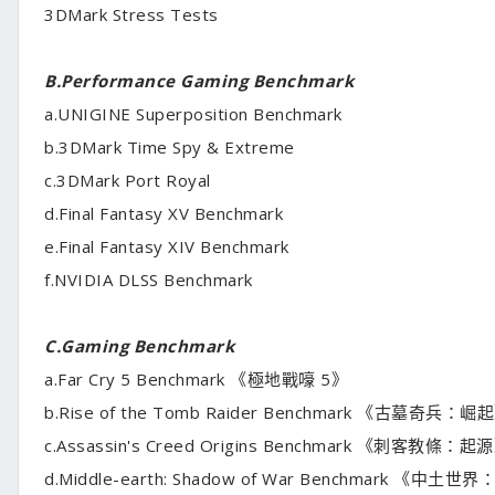
3DMark Stress Tests
B.Performance Gaming Benchmark
a.UNIGINE Superposition Benchmark
b.3DMark Time Spy & Extreme
c.3DMark Port Royal
d.Final Fantasy XV Benchmark
e.Final Fantasy XIV Benchmark
f.NVIDIA DLSS Benchmark
C.Gaming Benchmark
a.Far Cry 5 Benchmark 《極地戰嚎 5》
b.Rise of the Tomb Raider Benchmark 《古墓奇兵：崛
c.Assassin's Creed Origins Benchmark 《刺客教條：起
d.Middle-earth: Shadow of War Benchmark 《中