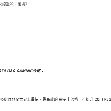
ark 《火線獵殺：絕境》
070 O8G GAMING介紹：
e 串流多處理器是世界上最快、最高效的 顯示卡架構，可提升 2倍 FP3