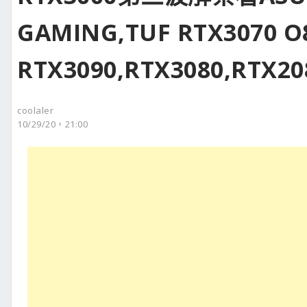
GAMING,TUF RTX3070
RTX3090,RTX3080,RTX2
coolaler
10/29/20，21:00