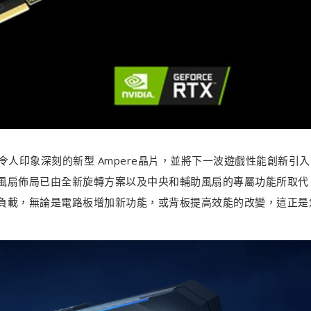
VIDIA令人印象深刻的新型 Ampere晶片，並將下一波遊戲性能創新引
風扇佈局已由全新旋轉方案以及中央和輔助風扇的專屬功能所取代
負載，無論是電路板增加新功能，或背板提高效能的改變，這正是