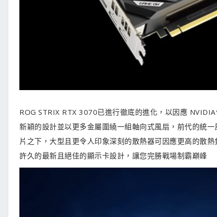
ROG STRIX RTX 3070已進行徹底的進化，以因應 N
新穎的設計並以更多金屬圍繞一組軸向式風扇，前代的統一
片之下，大型且更令人印象深刻的散熱器可因應更高的散熱
許久的最新且絕佳的顯示卡設計，讓您完勝戰場制霸巔峰