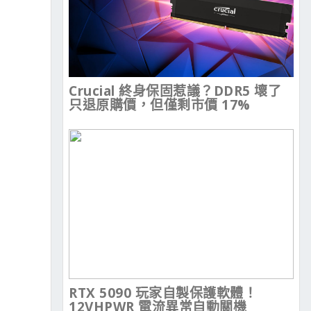
Crucial 終身保固惹議？DDR5 壞了
只退原購價，但僅剩市價 17%
RTX 5090 玩家自製保護軟體！
12VHPWR 電流異常自動關機