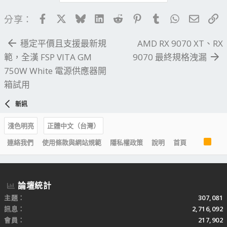
Facebook
X
Bluesky
LinkedIn
Reddit
Pinterest
Tumblr
WhatsApp
電子郵
連
分享：
穩定平價且支援最新規
AMD RX 9070 XT、RX
範，全漢 FSP VITA GM
9070 最終規格洩漏
750W White 電源供應器開
箱試用
新訊
淺色明亮
正體中文（台灣）
R
連絡我們
使用條款與網站規範
隱私權政策
說明
首頁
S
S
論壇統計
主題
307,081
訊息
2,716,092
會員
217,902