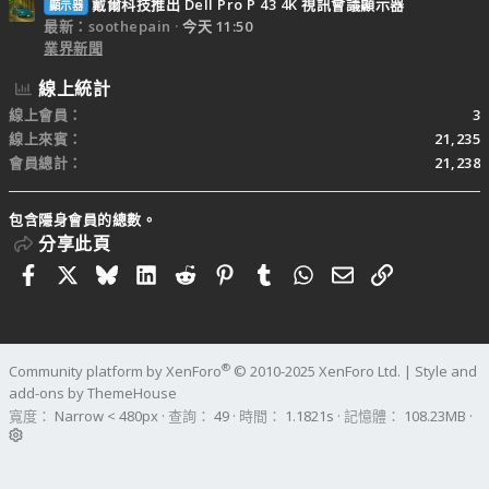
戴爾科技推出 Dell Pro P 43 4K 視訊會議顯示器
顯示器
最新：soothepain
今天 11:50
業界新聞
線上統計
線上會員
3
線上來賓
21,235
會員總計
21,238
包含隱身會員的總數。
分享此頁
Facebook
X
Bluesky
LinkedIn
Reddit
Pinterest
Tumblr
WhatsApp
電子郵件
連結
®
Community platform by XenForo
© 2010-2025 XenForo Ltd.
|
Style and
add-ons by ThemeHouse
寬度
查詢
49
時間
1.1821s
記憶體
108.23MB