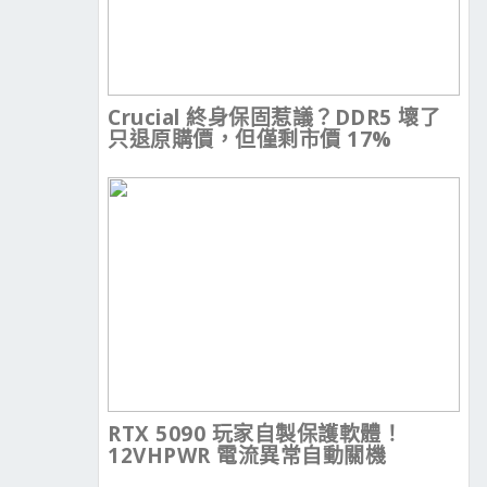
Crucial 終身保固惹議？DDR5 壞了
只退原購價，但僅剩市價 17%
RTX 5090 玩家自製保護軟體！
12VHPWR 電流異常自動關機