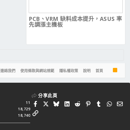
PCB、VRM 缺料成本提升，ASUS 率
先調漲主機板
R
連絡我們
使用條款與網站規範
隱私權政策
說明
首頁
S
S
分享此頁
11
Facebook
X
Bluesky
LinkedIn
Reddit
Pinterest
Tumblr
Whats
電
18,729
連結
18,740