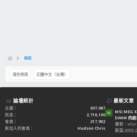
新訊
淺色明亮
正體中文（台灣）
論壇統計
最新文章
主題
307,087
MSI MEG 
W
訊息
2,716,100
DIMM 的
會員
217,902
最新：wlyc
新加入的會員
Hudson Chris
新型 AMD