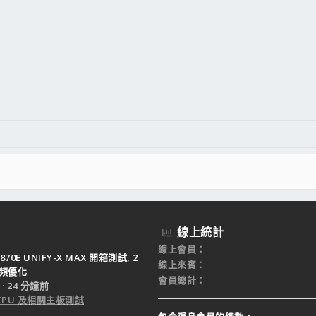
線上統計
線上會員
X870E UNIFY-X MAX 開箱測試, 2
線上來賓
超頻優化
會員總計
24 分鐘前
 CPU 及相關主板測試