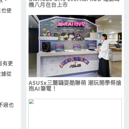
機八月在台上市
這也使
因而有更
數據從
ASUSx三麗鷗耍酷聯萌 潮玩開學祭搶
抱AI筆電！
。不過也