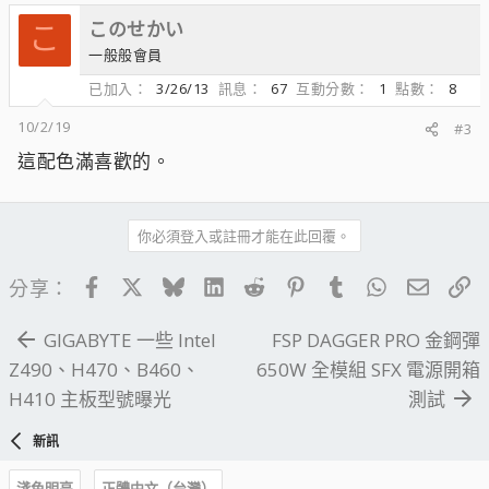
このせかい
こ
一般般會員
已加入
3/26/13
訊息
67
互動分數
1
點數
8
10/2/19
#3
這配色滿喜歡的。
你必須登入或註冊才能在此回覆。
Facebook
X
Bluesky
LinkedIn
Reddit
Pinterest
Tumblr
WhatsApp
電子郵
連
分享：
GIGABYTE 一些 Intel
FSP DAGGER PRO 金鋼彈
Z490、H470、B460、
650W 全模組 SFX 電源開箱
H410 主板型號曝光
測試
新訊
淺色明亮
正體中文（台灣）