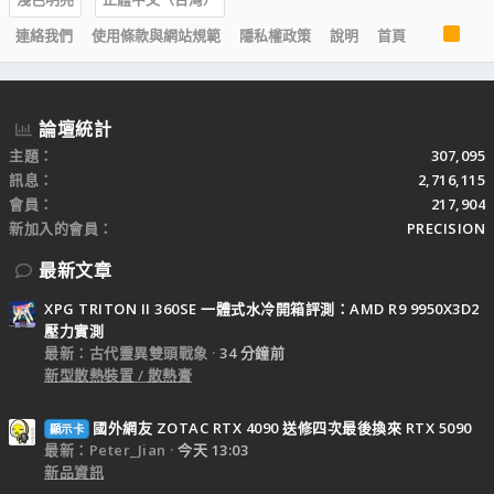
R
連絡我們
使用條款與網站規範
隱私權政策
說明
首頁
S
S
論壇統計
主題
307,095
訊息
2,716,115
會員
217,904
新加入的會員
PRECISION
最新文章
XPG TRITON II 360SE 一體式水冷開箱評測：AMD R9 9950X3D2
壓力實測
最新：古代靈異雙頭戰象
34 分鐘前
新型散熱裝置 / 散熱膏
國外網友 ZOTAC RTX 4090 送修四次最後換來 RTX 5090
顯示卡
最新：Peter_Jian
今天 13:03
新品資訊