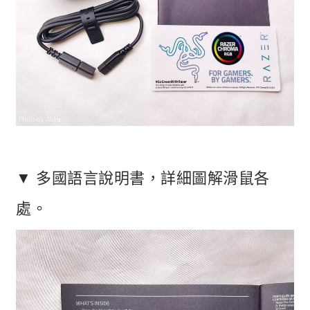
▼ 多國語言說明書，詳細圖解滑鼠各
處。