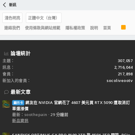
新訊
淺色明亮
正體中文（台灣）
R
連絡我們
使用條款與網站規範
隱私權政策
說明
首頁
S
S
論壇統計
主題
307,057
訊息
2,716,044
會員
217,898
新加入的會員
socoliveootv
最新文章
網友在 NVIDIA 官網花了 4607 美元買 RTX 5090 遭取消訂
顯示卡
單還漲價
最新：soothepain
29 分鐘前
新品資訊
SANDISK OPTIMUS GX PRO 8100 2TB 與 850X 2TB 開箱, PCIe