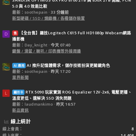
5.0 與 4.0 效能比較
最新：soothepain
33 分鐘前
新型硬碟 / SSD / 燒錄機 / 各種儲存裝置
【全台售】羅技Logitech C615 Full HD1080p Webcam網路
售
D
攝影機
最新：Day_knight
今天 07:40
鍵盤 / 滑鼠 / 喇叭 / 印表機等外接周邊
AI 推升記憶體需求，儲存技術扮演更關鍵角色
AI 應用
最新：soothepain
昨天 17:20
業界新聞
RTX 5090 玩家實測 ROG Equalizer 12V-2x6, 電壓更穩、
顯示卡
L
溫度更低、還解決 SSD 消失問題
最新：laudmankimo
昨天 16:57
新品資訊
線上統計
線上會員
8
線上來賓
14,408