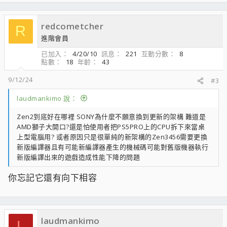
redcometcher
R
進階會員
已加入
4/20/10
訊息
221
互動分數
8
點數
18
年齡
43
9/12/24
#3
laudmankimo 說：
Zen2到底好在哪裡 SONY為什麼不願意換到更新的架構 難道是
AMD獅子大開口?還是怕使用者把PS5PRO上的CPU拆下來當桌
上型電腦用? 或者原因只是很單純的新架構的Zen3456需要更換
新版編譯器且有可能新編譯器產生的機械碼可能對舊版機器執行
新版編譯出來的遊戲造成性能下降的問題
你忘記它還有向下相容
laudmankimo
L