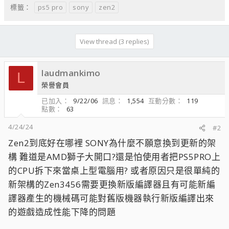
ps5 pro
sony
zen2
標籤：
View thread (3 replies)
laudmankimo
L
榮譽會員
已加入
9/22/06
訊息
1,554
互動分數
119
點數
63
4/24/24
#2
Zen2到底好在哪裡 SONY為什麼不願意換到更新的架
構 難道是AMD獅子大開口?還是怕使用者把PS5PRO上
的CPU拆下來當桌上型電腦用? 或者原因只是很單純的
新架構的Zen3456需要更換新版編譯器且有可能新編
譯器產生的機械碼可能對舊版機器執行新版編譯出來
的遊戲造成性能下降的問題