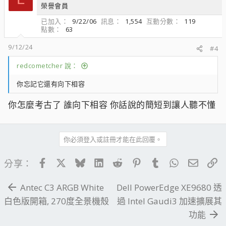
榮譽會員
已加入
9/22/06
訊息
1,554
互動分數
119
點數
63
9/12/24
#4
redcometcher 說：
你忘記它還有向下相容
你怎麼考古了 誰向下相容 你話說的簡短到讓人聽不懂
你必須登入或註冊才能在此回覆。
Facebook
X
Bluesky
LinkedIn
Reddit
Pinterest
Tumblr
WhatsApp
電子郵
連
分享：
Antec C3 ARGB White
Dell PowerEdge XE9680 透
白色版開箱, 270度全景機殼
過 Intel Gaudi3 加速擴展其
功能