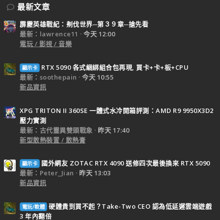
最新文章
霹靂英雄戰紀：刜伐世界─第３９章─搶先看
最新：lawrence11
今天 12:00
電玩 / 影視 / 音樂
RTX 5090 各式綑綁組合包再現, 買卡+卡+板+CPU
顯示卡
最新：soothepain
今天 10:55
新品資訊
XPG TRITON II 360SE 一體式水冷開箱評測：AMD R9 9950X3D2
壓力實測
最新：古代靈異雙頭戰象
昨天 17:40
新型散熱裝置 / 散熱膏
國外網友 ZOTAC RTX 4090 送修四次最後換來 RTX 5090
顯示卡
最新：Peter_Jian
昨天 13:03
新品資訊
硬體貴到買不起？Take-Two CEO 認為低延遲雲端遊戲
電玩/軟體
3 年內翻倍