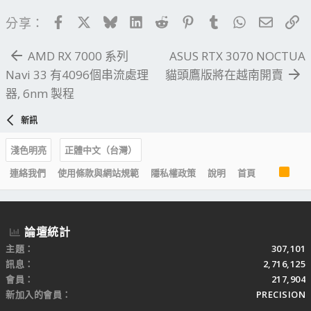
Facebook
X
Bluesky
LinkedIn
Reddit
Pinterest
Tumblr
WhatsApp
電子郵
連
分享：
AMD RX 7000 系列
ASUS RTX 3070 NOCTUA
Navi 33 有4096個串流處理
貓頭鷹版將在越南開賣
器, 6nm 製程
新訊
淺色明亮
正體中文（台灣）
R
連絡我們
使用條款與網站規範
隱私權政策
說明
首頁
S
S
論壇統計
主題
307,101
訊息
2,716,125
會員
217,904
新加入的會員
PRECISION