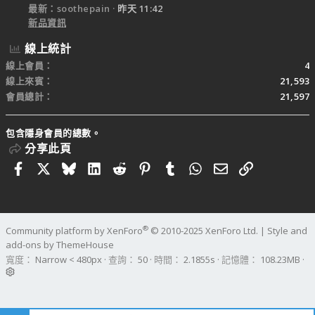
最新：soothepain
昨天 11:42
新品資訊
線上統計
線上會員
4
線上來賓
21,593
會員總計
21,597
包含隱身會員的總數。
分享此頁
Facebook
X
Bluesky
LinkedIn
Reddit
Pinterest
Tumblr
WhatsApp
電子郵件
連結
®
Community platform by XenForo
© 2010-2025 XenForo Ltd.
|
Style and
add-ons by ThemeHouse
寬度
查詢
50
時間
2.1855s
記憶體
108.23MB