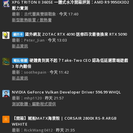
XPG TRITON II 360SE 一體式水冷開箱評測：AMD R9 9950X3D2
壓力實測
最新：古代靈異雙頭戰象
今天 17:40
新型散熱裝置 / 散熱膏
國外網友 ZOTAC RTX 4090 送修四次最後換來 RTX 5090
顯示卡
最新：Peter_Jian
今天 13:03
新品資訊
硬體貴到買不起？Take-Two CEO 認為低延遲雲端遊戲
電玩/軟體
3 年內翻倍
最新：soothepain
今天 11:42
新品資訊
NVIDIA GeForce Vulkan Developer Driver 596.99 WHQL
最新：mhp1120
昨天 21:57
測試軟體、驅動程式提供
【開箱】賊船MATX海景殼 | CORSAIR 2800X RS-R ARGB
R
WEHITE
最新：RickWang0412
昨天 21:35