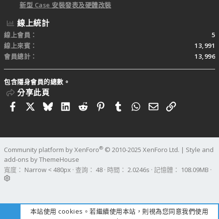
新型 Case 安裝發表及硬體改裝
線上統計
線上會員
5
線上來賓
13,991
會員總計
13,996
包含隱身會員的總數。
分享此頁
Facebook
X
Bluesky
LinkedIn
Reddit
Pinterest
Tumblr
WhatsApp
電子郵件
連結
®
Community platform by XenForo
© 2010-2025 XenForo Ltd.
|
Style and
add-ons by ThemeHouse
寬度
查詢
48
時間
2.0246s
記憶體
108.09MB
本站使用 cookies。若繼續使用本站，則視為您同意我們使用