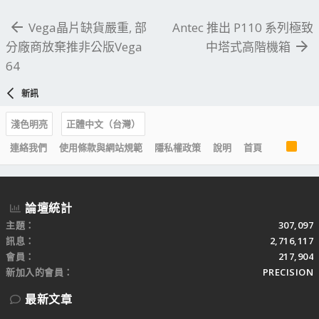
Vega晶片缺貨嚴重, 部
Antec 推出 P110 系列極致
分廠商放棄推非公版Vega
中塔式高階機箱
64
新訊
淺色明亮
正體中文（台灣）
R
連絡我們
使用條款與網站規範
隱私權政策
說明
首頁
S
S
論壇統計
主題
307,097
訊息
2,716,117
會員
217,904
新加入的會員
PRECISION
最新文章