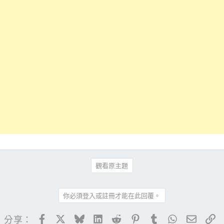
觀看原主題
你必須登入或註冊才能在此回覆。
Facebook
X
Bluesky
LinkedIn
Reddit
Pinterest
Tumblr
WhatsApp
電子郵
連
分享：