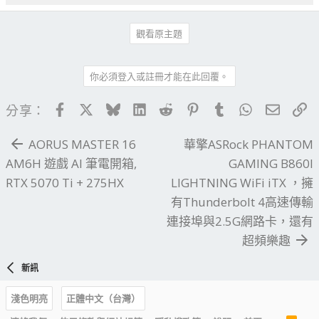
觀看原主題
你必須登入或註冊才能在此回覆。
Facebook
X
Bluesky
LinkedIn
Reddit
Pinterest
Tumblr
WhatsApp
電子郵
連
分享：
AORUS MASTER 16
華擎ASRock PHANTOM
AM6H 遊戲 AI 筆電開箱,
GAMING B860I
RTX 5070 Ti + 275HX
LIGHTNING WiFi iTX ，擁
有Thunderbolt 4高速傳輸
連接埠與2.5G網路卡，還有
超頻樂趣
新訊
淺色明亮
正體中文（台灣）