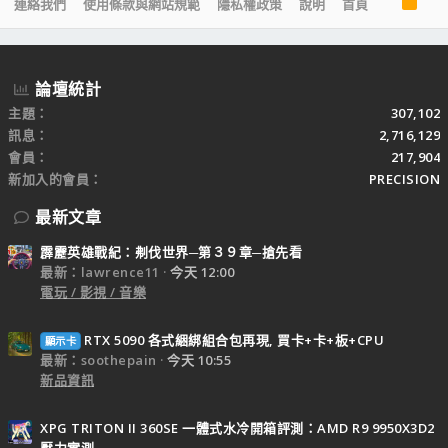
R
連絡我們
使用條款與網站規範
隱私權政策
說明
首頁
S
S
論壇統計
主題
307,102
訊息
2,716,129
會員
217,904
新加入的會員
PRECISION
最新文章
霹靂英雄戰紀：刜伐世界─第３９章─搶先看
最新：lawrence11
今天 12:00
電玩 / 影視 / 音樂
RTX 5090 各式綑綁組合包再現, 買卡+卡+板+CPU
顯示卡
最新：soothepain
今天 10:55
新品資訊
XPG TRITON II 360SE 一體式水冷開箱評測：AMD R9 9950X3D2
壓力實測