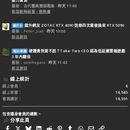
最新：古代靈異雙頭戰象
昨天 17:40
新型散熱裝置 / 散熱膏
國外網友 ZOTAC RTX 4090 送修四次最後換來 RTX 5090
顯示卡
最新：Peter_Jian
昨天 13:03
新品資訊
硬體貴到買不起？Take-Two CEO 認為低延遲雲端遊戲
電玩/軟體
3 年內翻倍
最新：soothepain
昨天 11:42
新品資訊
線上統計
線上會員
6
線上來賓
16,585
會員總計
16,591
包含隱身會員的總數。
分享此頁
Facebook
X
Bluesky
LinkedIn
Reddit
Pinterest
Tumblr
WhatsApp
電子郵件
連結