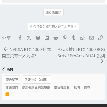
觀看原主題
你必須登入或註冊才能在此回覆。
Facebook
X
Bluesky
LinkedIn
Reddit
Pinterest
Tumblr
WhatsApp
電子郵
連
分享：
NVIDIA RTX 4060 日本
ASUS 推出 RTX 4060 ROG
開賣只有一人到場?
Strix / ProArt / DUAL 系列
新聞
淺色明亮
正體中文（台灣）
連絡我們
使用條款與網站規範
隱私權政策
說明
首頁
R
S
S