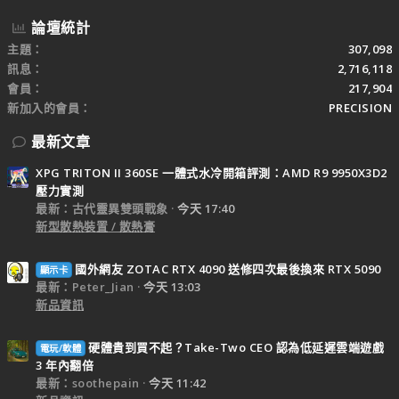
論壇統計
主題
307,098
訊息
2,716,118
會員
217,904
新加入的會員
PRECISION
最新文章
XPG TRITON II 360SE 一體式水冷開箱評測：AMD R9 9950X3D2
壓力實測
最新：古代靈異雙頭戰象
今天 17:40
新型散熱裝置 / 散熱膏
國外網友 ZOTAC RTX 4090 送修四次最後換來 RTX 5090
顯示卡
最新：Peter_Jian
今天 13:03
新品資訊
硬體貴到買不起？Take-Two CEO 認為低延遲雲端遊戲
電玩/軟體
3 年內翻倍
最新：soothepain
今天 11:42