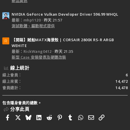
新品資訊
NVIDIA GeForce Vulkan Developer Driver 596.99 WHQL
最新：mhp1120
昨天 21:57
測試軟體、驅動程式提供
【開箱】賊船MATX海景殼 | CORSAIR 2800X RS-R ARGB
R
WEHITE
最新：RickWang0412
昨天 21:35
新型 Case 安裝發表及硬體改裝
線上統計
線上會員
6
線上來賓
14,472
會員總計
14,478
包含隱身會員的總數。
分享此頁
Facebook
X
Bluesky
LinkedIn
Reddit
Pinterest
Tumblr
WhatsApp
電子郵件
連結