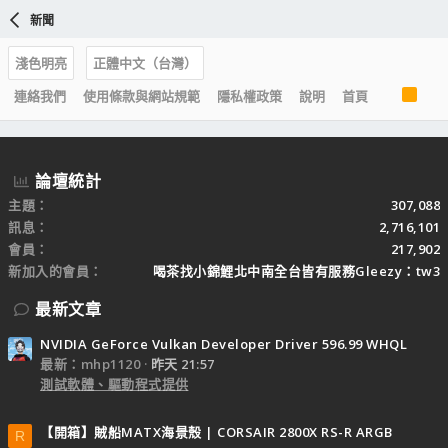
新聞
淺色明亮
正體中文（台灣）
R
連絡我們
使用條款與網站規範
隱私權政策
說明
首頁
S
S
論壇統計
主題
307,088
訊息
2,716,101
會員
217,902
新加入的會員
喝茶找小錦鯉北中南全台皆有服務Gleezy：tw3
最新文章
NVIDIA GeForce Vulkan Developer Driver 596.99 WHQL
最新：mhp1120
昨天 21:57
測試軟體、驅動程式提供
【開箱】賊船MATX海景殼 | CORSAIR 2800X RS-R ARGB
R