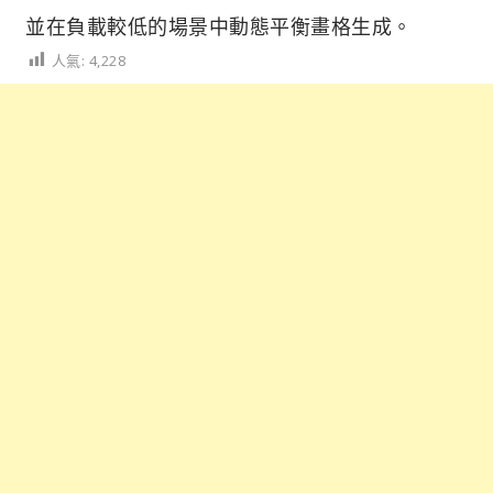
並在負載較低的場景中動態平衡畫格生成。
人氣:
4,228