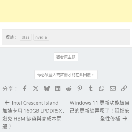
dlss
nvidia
標籤：
觀看原主題
你必須登入或註冊才能在此回覆。
Facebook
X
Bluesky
LinkedIn
Reddit
Pinterest
Tumblr
WhatsApp
電子郵
連
分享：
Intel Crescent Island
Windows 11 更新功能被自
加速卡用 160GB LPDDR5X ,
己的更新給弄壞了！阻擋安
避免 HBM 缺貨與高成本問
全性修補
題？