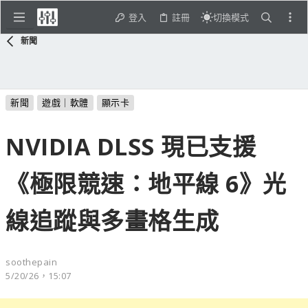
登入
註冊
切換模式
新聞
新聞
遊戲｜軟體
顯示卡
NVIDIA DLSS 現已支援
《極限競速：地平線 6》光
線追蹤與多畫格生成
soothepain
5/20/26，15:07