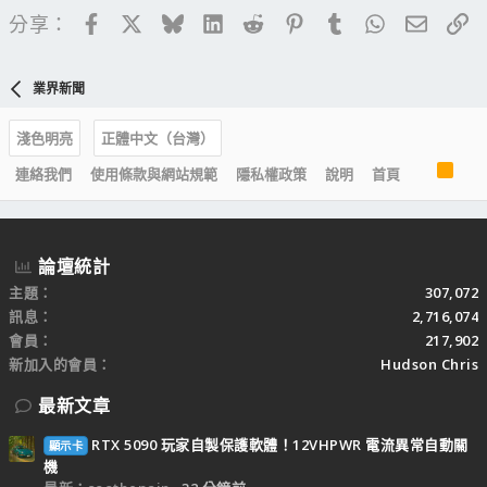
Facebook
X
Bluesky
LinkedIn
Reddit
Pinterest
Tumblr
WhatsApp
電子郵
連
分享：
業界新聞
淺色明亮
正體中文（台灣）
R
連絡我們
使用條款與網站規範
隱私權政策
說明
首頁
S
S
論壇統計
主題
307,072
訊息
2,716,074
會員
217,902
新加入的會員
Hudson Chris
最新文章
RTX 5090 玩家自製保護軟體！12VHPWR 電流異常自動關
顯示卡
機