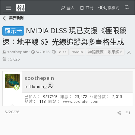
登入
註冊
切換模式
業界新聞
NVIDIA DLSS 現已支援《極限競
顯示卡
速：地平線 6》光線追蹤與多畫格生成
主
開
標
soothepain
5/20/26
dlss
nvidia
極限競速：地平線 6
人
題
始
籤
氣：5,626
發
日
起
期
人
soothepain
full loading
已加入
9/17/03
訊息
23,472
互動分數
2,015
點數
113
網站
www.coolaler.com
5/20/26
#1