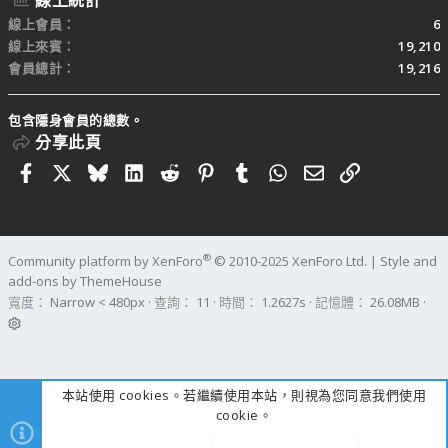
線上統計
線上會員
6
線上來賓
19,210
會員總計
19,216
包含隱身會員的總數。
分享此頁
Facebook
X
Bluesky
LinkedIn
Reddit
Pinterest
Tumblr
WhatsApp
電子郵件
連結
®
Community platform by XenForo
© 2010-2025 XenForo Ltd.
|
Style and
add-ons by ThemeHouse
寬度
查詢
11
時間
1.2627s
記憶體
26.08MB
本站使用 cookies。若繼續使用本站，則視為您同意我們使用
cookie。