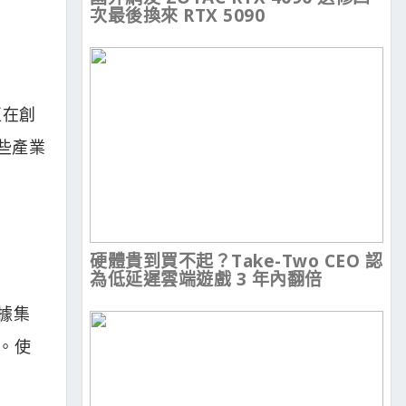
次最後換來 RTX 5090
正在創
些產業
硬體貴到買不起？Take-Two CEO 認
為低延遲雲端遊戲 3 年內翻倍
據集
。使