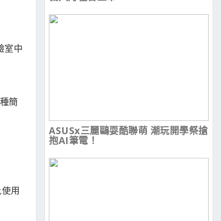
驗室中
一種簡
ASUSx三麗鷗耍酷聯萌 潮玩開學祭搶
抱AI筆電！
批使用