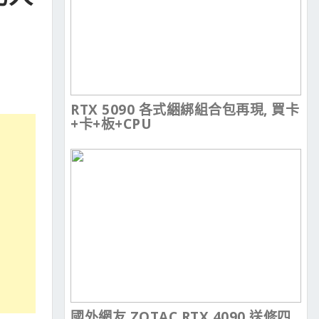
RTX 5090 各式綑綁組合包再現, 買卡
+卡+板+CPU
國外網友 ZOTAC RTX 4090 送修四