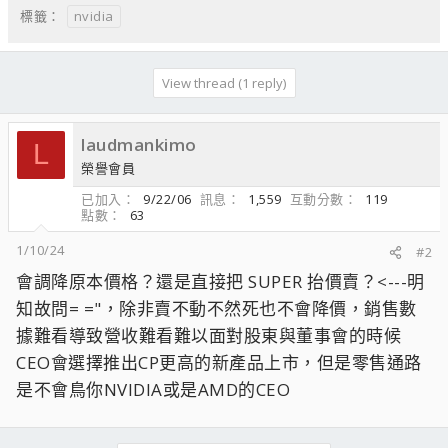
nvidia
標籤：
View thread (1 reply)
laudmankimo
L
榮譽會員
已加入
9/22/06
訊息
1,559
互動分數
119
點數
63
1/10/24
#2
會調降原本價格？還是直接把 SUPER 抬價賣？<---明
知故問= ="，除非賣不動不然死也不會降價，銷售數
據難看導致營收難看難以面對股東與董事會的時候
CEO會選擇推出CP更高的新產品上市，但是零售通路
是不會鳥你NVIDIA或是AMD的CEO