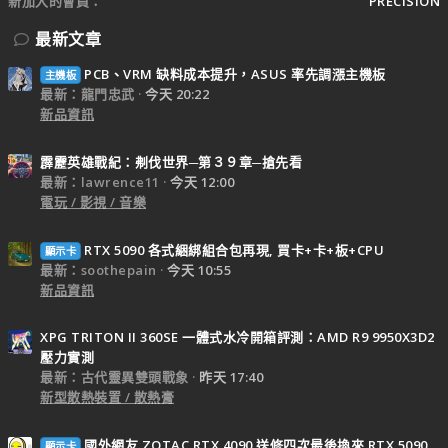
新加入的會員
PRECISION
最新文章
PCB、VRM 缺料成本提升，ASUS 率先調漲主機板
主機板
最新：龍門忠武
今天 20:22
新品資訊
霹靂英雄戰紀：刜伐世界─第３９章─搶先看
最新：lawrence11
今天 12:00
電玩 / 影視 / 音樂
RTX 5090 各式綑綁組合包再現, 買卡+卡+板+CPU
顯示卡
最新：soothepain
今天 10:55
新品資訊
XPG TRITON II 360SE 一體式水冷開箱評測：AMD R9 9950X3D2
壓力實測
最新：古代靈異雙頭戰象
昨天 17:40
新型散熱裝置 / 散熱膏
國外網友 ZOTAC RTX 4090 送修四次最後換來 RTX 5090
顯示卡