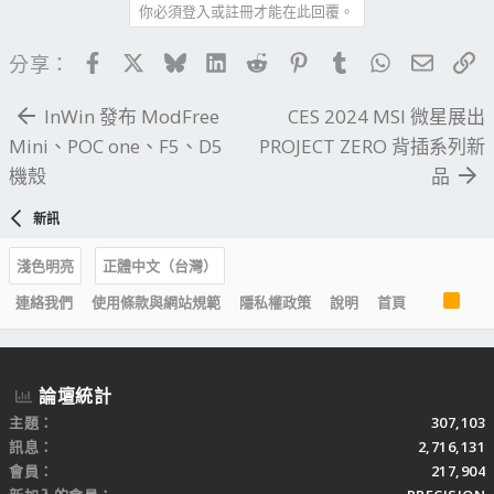
你必須登入或註冊才能在此回覆。
Facebook
X
Bluesky
LinkedIn
Reddit
Pinterest
Tumblr
WhatsApp
電子郵
連
分享：
InWin 發布 ModFree
CES 2024 MSI 微星展出
Mini、POC one、F5、D5
PROJECT ZERO 背插系列新
機殼
品
新訊
淺色明亮
正體中文（台灣）
R
連絡我們
使用條款與網站規範
隱私權政策
說明
首頁
S
S
論壇統計
主題
307,103
訊息
2,716,131
會員
217,904