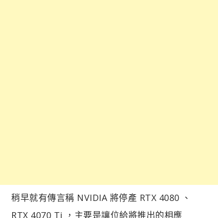
稍早就有傳言稱 NVIDIA 將停產 RTX 4080 、
RTX 4070 Ti ，主要是讓位給將推出的相應