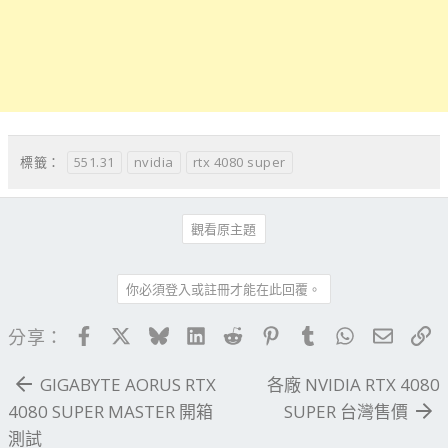
551.31
nvidia
rtx 4080 super
標籤：
觀看原主題
你必須登入或註冊才能在此回覆。
Facebook
X
Bluesky
LinkedIn
Reddit
Pinterest
Tumblr
WhatsApp
電子郵
連
分享：
GIGABYTE AORUS RTX
各廠 NVIDIA RTX 4080
4080 SUPER MASTER 開箱
SUPER 台灣售價
測試