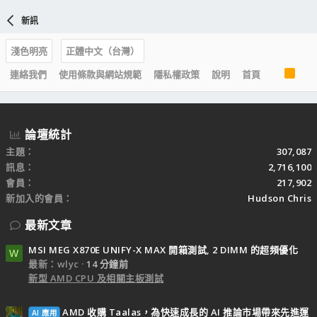
新訊
淺色明亮
正體中文（台灣）
R
連絡我們
使用條款與網站規範
隱私權政策
說明
首頁
S
S
論壇統計
主題
307,087
訊息
2,716,100
會員
217,902
新加入的會員
Hudson Chris
最新文章
MSI MEG X870E UNIFY-X MAX 開箱測試, 2 DIMM 的超頻優化
W
最新：wlyc
14 分鐘前
新型 AMD CPU 及相關主板測試
AMD 收購 Taalas，為快速成長的 AI 推論市場帶來先進運
AI 應用