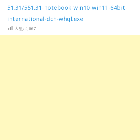
51.31/551.31-notebook-win10-win11-64bit-
international-dch-whql.exe
人氣:
4,667