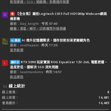
新型硬碟 / SSD / 燒錄機 / 各種儲存裝置
【全台售】羅技Logitech C615 Full HD1080p Webcam網路
售
D
攝影機
最新：Day_knight
今天 07:40
鍵盤 / 滑鼠 / 喇叭 / 印表機等外接周邊
AI 推升記憶體需求，儲存技術扮演更關鍵角色
AI 應用
最新：soothepain
昨天 17:20
業界新聞
RTX 5090 玩家實測 ROG Equalizer 12V-2x6, 電壓更穩、
顯示卡
L
溫度更低、還解決 SSD 消失問題
最新：laudmankimo
昨天 16:57
新品資訊
線上統計
線上會員
8
線上來賓
14,481
會員總計
14,489