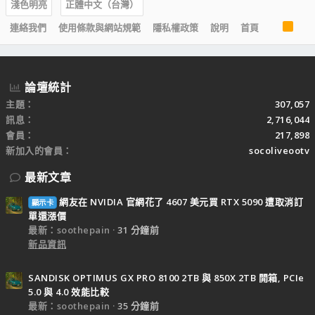
淺色明亮
正體中文（台灣）
R
連絡我們
使用條款與網站規範
隱私權政策
說明
首頁
S
S
論壇統計
主題
307,057
訊息
2,716,044
會員
217,898
新加入的會員
socoliveootv
最新文章
網友在 NVIDIA 官網花了 4607 美元買 RTX 5090 遭取消訂
顯示卡
單還漲價
最新：soothepain
31 分鐘前
新品資訊
SANDISK OPTIMUS GX PRO 8100 2TB 與 850X 2TB 開箱, PCIe
5.0 與 4.0 效能比較
最新：soothepain
35 分鐘前