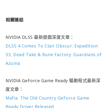
相關連結
NVIDIA DLSS 最新遊戲深度文章：
DLSS 4 Comes To Clair Obscur: Expedition
33, Dead Take & Rune Factory: Guardians of
Azuma
NVIDIA GeForce Game Ready 驅動程式最新深
度文章：
Mafia: The Old Country GeForce Game
Ready Driver Released