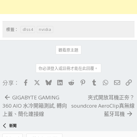
dlss4
nvidia
標籤：
觀看原主題
你必須登入或註冊才能在此回覆。
Facebook
X
Bluesky
LinkedIn
Reddit
Pinterest
Tumblr
WhatsApp
電子郵
連
分享：
GIGABYTE GAMING
夾式開放耳機正夯？
360 AIO 水冷開箱測試, 轉向
soundcore AeroClip真無線
上蓋、簡化連接線
藍牙耳機
新聞