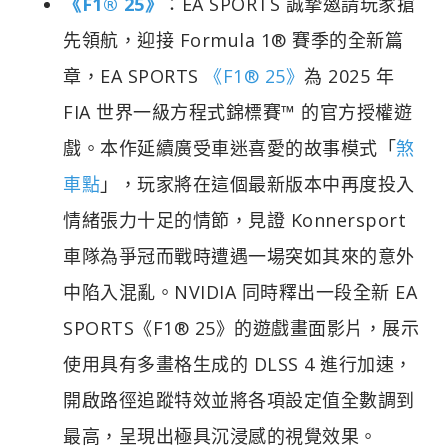
《F1® 25》
：EA SPORTS 誠摯邀請玩家搶
先領航，迎接 Formula 1® 賽季的全新篇
章，EA SPORTS
《F1® 25》
為 2025 年
FIA 世界一級方程式錦標賽™ 的官方授權遊
戲。本作延續廣受車迷喜愛的故事模式「
煞
車點
」，玩家將在這個最新版本中再度投入
情緒張力十足的情節，見證 Konnersport
車隊為爭冠而戰時遭遇一場突如其來的意外
中陷入混亂。NVIDIA 同時釋出一段全新 EA
SPORTS《F1® 25》的遊戲畫面影片，展示
使用具有多畫格生成的 DLSS 4 進行加速，
開啟路徑追蹤特效並將各項設定值全數調到
最高，呈現出極具沉浸感的視覺效果。