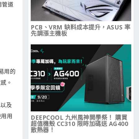
用管道
PCB、VRM 缺料成本提升，ASUS 率
先調漲主機板
易用的
靈感。
，以及
使用用
DEEPCOOL 九州風神開學祭！ 購買
超值機殼 CC310 限時加碼送 AG400
散熱器！