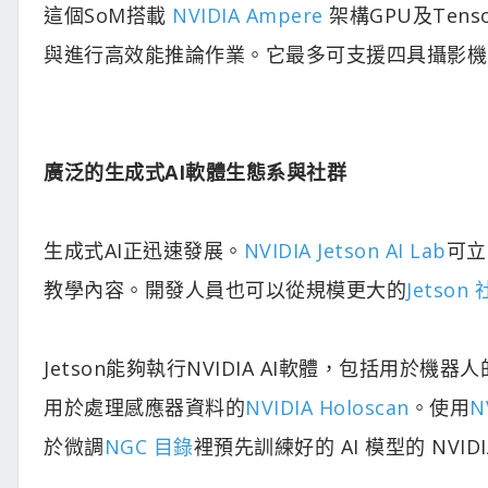
這個SoM搭載
NVIDIA Ampere
架構GPU及Ten
與進行高效能推論作業。它最多可支援四具攝影機
廣泛的生成式AI軟體生態系與社群
生成式AI正迅速發展。
NVIDIA Jetson AI Lab
可立
教學內容。開發人員也可以從規模更大的
Jetson
Jetson能夠執行NVIDIA AI軟體，包括用於機器人
用於處理感應器資料的
NVIDIA Holoscan
。使用
N
於微調
NGC 目錄
裡預先訓練好的 AI 模型的 NVIDI