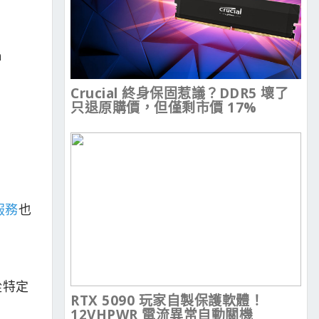
n
Crucial 終身保固惹議？DDR5 壞了
只退原購價，但僅剩市價 17%
服務
也
從特定
RTX 5090 玩家自製保護軟體！
12VHPWR 電流異常自動關機