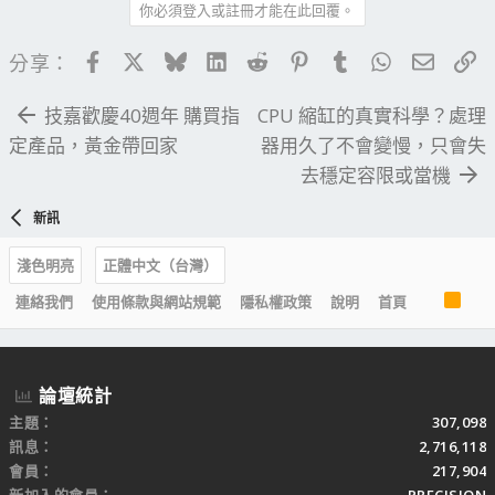
你必須登入或註冊才能在此回覆。
Facebook
X
Bluesky
LinkedIn
Reddit
Pinterest
Tumblr
WhatsApp
電子郵
連
分享：
技嘉歡慶40週年 購買指
CPU 縮缸的真實科學？處理
定產品，黃金帶回家
器用久了不會變慢，只會失
去穩定容限或當機
新訊
淺色明亮
正體中文（台灣）
R
連絡我們
使用條款與網站規範
隱私權政策
說明
首頁
S
S
論壇統計
主題
307,098
訊息
2,716,118
會員
217,904
新加入的會員
PRECISION