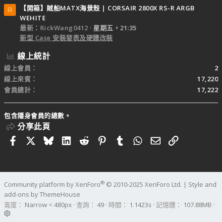
【開箱】賊船MATX海景殼 | CORSAIR 2800X RS-R ARGB
R
WEHITE
最新：RickWang0412
星期五，21:35
新型 Case 安裝發表及硬體改裝
線上統計
線上會員
2
線上來賓
17,220
會員總計
17,222
包含隱身會員的總數。
分享此頁
Facebook
X
Bluesky
LinkedIn
Reddit
Pinterest
Tumblr
WhatsApp
電子郵件
連結
®
Community platform by XenForo
© 2010-2025 XenForo Ltd.
|
Style and
add-ons by ThemeHouse
寬度
查詢
49
時間
1.1423s
記憶體
107.88MB