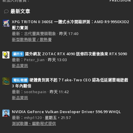
最新文章
XPG TRITON II 360SE 一體式水冷開箱評測：AMD R9 9950X3D2
壓力實測
最新：古代靈異雙頭戰象
昨天 17:40
新型散熱裝置 / 散熱膏
國外網友 ZOTAC RTX 4090 送修四次最後換來 RTX 5090
顯示卡
最新：Peter_Jian
昨天 13:03
新品資訊
硬體貴到買不起？Take-Two CEO 認為低延遲雲端遊戲
電玩/軟體
3 年內翻倍
最新：soothepain
昨天 11:42
新品資訊
NVIDIA GeForce Vulkan Developer Driver 596.99 WHQL
最新：mhp1120
星期五，21:57
測試軟體、驅動程式提供