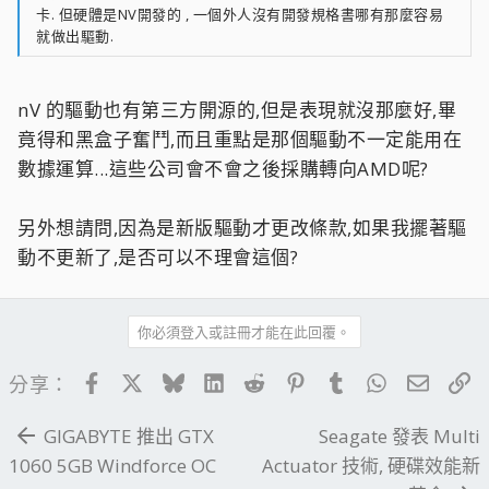
卡. 但硬體是NV開發的 , 一個外人沒有開發規格書哪有那麼容易
就做出驅動.
nV 的驅動也有第三方開源的,但是表現就沒那麼好,畢
竟得和黑盒子奮鬥,而且重點是那個驅動不一定能用在
數據運算...這些公司會不會之後採購轉向AMD呢?
另外想請問,因為是新版驅動才更改條款,如果我擺著驅
動不更新了,是否可以不理會這個?
你必須登入或註冊才能在此回覆。
Facebook
X
Bluesky
LinkedIn
Reddit
Pinterest
Tumblr
WhatsApp
電子郵
連
分享：
GIGABYTE 推出 GTX
Seagate 發表 Multi
1060 5GB Windforce OC
Actuator 技術, 硬碟效能新