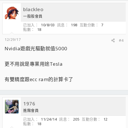
c
blackleo
t
i
一般般會員
o
已加入
10/8/03
訊息
198
互動分數
7
n
點數
18
s
：
12/29/17
#4
Nvidia遊戲光驅動就值5000
更不用說是專業用途Tesla
有雙精度跟ecc ram的計算卡了
1976
進階會員
已加入
11/24/14
訊息
205
互動分數
12
點數
18