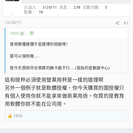
已加入
3/20/11
訊息
238
互動分數
5
點數
18
12/28/17
#3
1976 說：
使用哪種硬體不是選擇的問題嗎?
還可以強制喔.....
我今天想用符合預算的顯卡都不行.....(我指的是數據中心)
這和磅秤必須使用營業用秤是一樣的道理啊
另外一個例子就是軟體授權，你今天購買的圖授權只
有個人使用你就不能拿來做商業用途。你買的是教育
用軟體你就不能在公司用。
1976
R
e
a