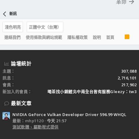
革命
新訊
淺色明亮
正體中文（台灣）
R
連絡我們
使用條款與網站規範
隱私權政策
說明
首頁
S
S
論壇統計
主題
307,088
訊息
2,716,101
會員
217,902
新加入的會員
喝茶找小錦鯉北中南全台皆有服務Gleezy：tw3
最新文章
NVIDIA GeForce Vulkan Developer Driver 596.99 WHQL
最新：mhp1120
今天 21:57
測試軟體、驅動程式提供