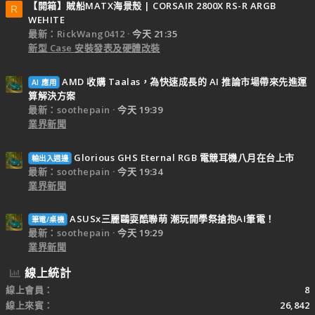
【開箱】賊船MATX海景殼 | CORSAIR 2800X RS-R ARGB
R
WEHITE
最新：RickWang0412
今天 21:35
新型 Case 安裝發表及硬體改裝
AMD 收購 Taalas，為快速成長的 AI 推論市場帶來先進運
AI 應用
算解決方案
最新：soothepain
今天 19:39
業界新聞
Glorious GHS Eternal RGB 電競耳機八月在台上市
輸出入週邊
最新：soothepain
今天 19:34
業界新聞
ASUSx三麗鷗耍酷聯萌 潮玩開學祭搶抱AI筆電！
筆電/桌機
最新：soothepain
今天 19:29
業界新聞
線上統計
線上會員
8
線上來賓
26,842