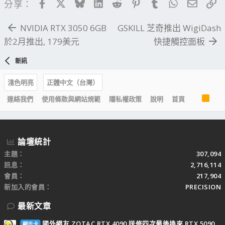
Facebook
X
Bluesky
LinkedIn
Reddit
Pinterest
Tumblr
WhatsApp
電子郵
連
分享：
NVIDIA RTX 3050 6GB
GSKILL 芝奇推出 WigiDash
於2月推出, 179美元
快捷觸控面板
新訊
淺色明亮
正體中文（台灣）
R
連絡我們
使用條款與網站規範
隱私權政策
說明
首頁
S
S
論壇統計
主題
307,094
訊息
2,716,114
會員
217,904
新加入的會員
PRECISION
最新文章
國外網友 ZOTAC RTX 4090 送修四次最後換來 RTX 5090
顯示卡