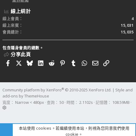
線上統計
線上會員
4
線上來賓
15,031
會員總計
15,035
包含隱身會員的總數。
分享此頁
Facebook
X
Bluesky
LinkedIn
Reddit
Pinterest
Tumblr
WhatsApp
電子郵件
連結
®
Community platform by XenForo
© 2010-2025 XenForo Ltd.
|
Style and
add-ons by ThemeHouse
寬度
查詢
50
時間
2.1102s
記憶體
108.59MB
本站使用 cookies。若繼續使用本站，則視為您同意我們使用
cookie。