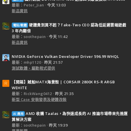
最新：Peter_Jian
今天 13:03
新品資訊
硬體貴到買不起？Take-Two CEO 認為低延遲雲端遊戲
電玩/軟體
3 年內翻倍
最新：soothepain
今天 11:42
新品資訊
NVIDIA GeForce Vulkan Developer Driver 596.99 WHQL
最新：mhp1120
昨天 21:57
測試軟體、驅動程式提供
【開箱】賊船MATX海景殼 | CORSAIR 2800X RS-R ARGB
R
WEHITE
最新：RickWang0412
昨天 21:35
新型 Case 安裝發表及硬體改裝
AMD 收購 Taalas，為快速成長的 AI 推論市場帶來先進運
AI 應用
算解決方案
最新：soothepain
昨天 19:39
業界新聞