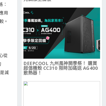
規格：
應用
較。
核心從
DEEPCOOL 九州風神開學祭！ 購買
的
超值機殼 CC310 限時加碼送 AG400
則是減
散熱器！