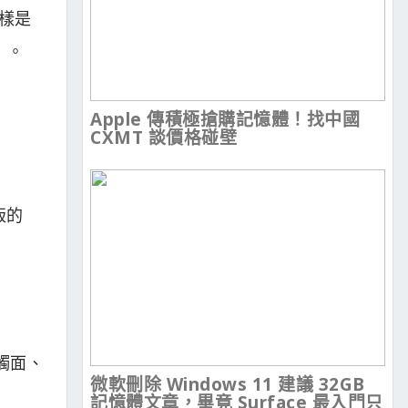
同樣是
s）。
Apple 傳積極搶購記憶體！找中國
CXMT 談價格碰壁
版的
接觸面、
微軟刪除 Windows 11 建議 32GB
記憶體文章，畢竟 Surface 最入門只