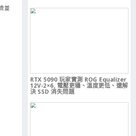
流並
RTX 5090 玩家實測 ROG Equalizer
12V-2×6, 電壓更穩、溫度更低、還解
決 SSD 消失問題