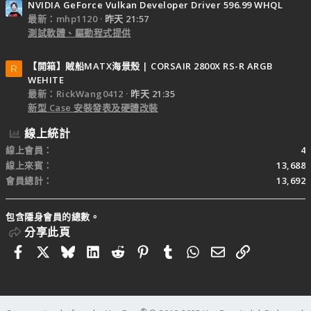
NVIDIA GeForce Vulkan Developer Driver 596.99 WHQL
最新：mhp1120
昨天 21:57
測試軟體、驅動程式提供
【開箱】賊船MATX海景殼 | CORSAIR 2800X RS-R ARGB
R
WEHITE
最新：RickWang0412
昨天 21:35
新型 Case 安裝發表及硬體改裝
線上統計
線上會員
4
線上來賓
13,688
會員總計
13,692
包含隱身會員的總數。
分享此頁
Facebook
X
Bluesky
LinkedIn
Reddit
Pinterest
Tumblr
WhatsApp
電子郵件
連結
®