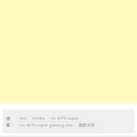
msi
nvidia
rtx 4070 super
標
籤：
rtx 4070 super gaming slim
魔獸世界