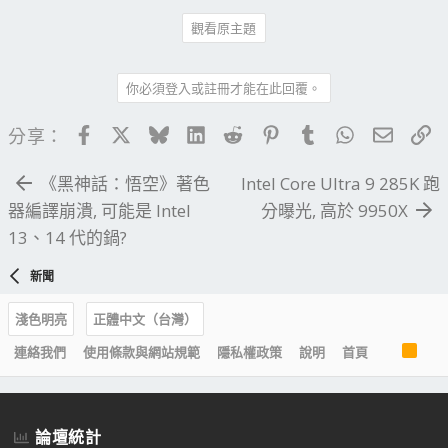
觀看原主題
你必須登入或註冊才能在此回覆。
Facebook
X
Bluesky
LinkedIn
Reddit
Pinterest
Tumblr
WhatsApp
電子郵
連
分享：
《黑神話：悟空》著色
Intel Core Ultra 9 285K 跑
器編譯崩潰, 可能是 Intel
分曝光, 高於 9950X
13、14 代的鍋?
新聞
淺色明亮
正體中文（台灣）
R
連絡我們
使用條款與網站規範
隱私權政策
說明
首頁
S
S
論壇統計