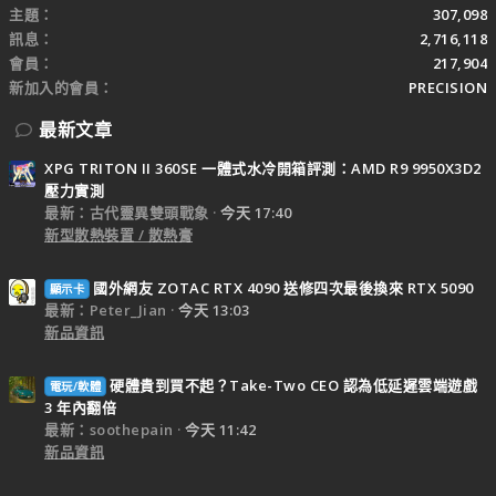
主題
307,098
訊息
2,716,118
會員
217,904
新加入的會員
PRECISION
最新文章
XPG TRITON II 360SE 一體式水冷開箱評測：AMD R9 9950X3D2
壓力實測
最新：古代靈異雙頭戰象
今天 17:40
新型散熱裝置 / 散熱膏
國外網友 ZOTAC RTX 4090 送修四次最後換來 RTX 5090
顯示卡
最新：Peter_Jian
今天 13:03
新品資訊
硬體貴到買不起？Take-Two CEO 認為低延遲雲端遊戲
電玩/軟體
3 年內翻倍
最新：soothepain
今天 11:42
新品資訊