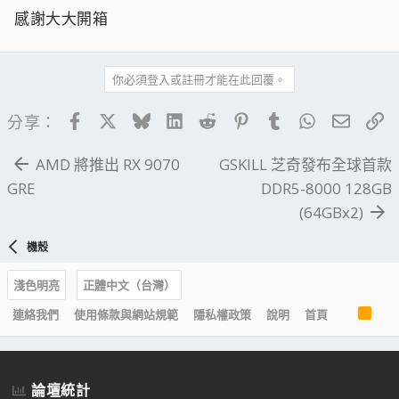
感謝大大開箱
你必須登入或註冊才能在此回覆。
Facebook
X
Bluesky
LinkedIn
Reddit
Pinterest
Tumblr
WhatsApp
電子郵
連
分享：
AMD 將推出 RX 9070
GSKILL 芝奇發布全球首款
GRE
DDR5-8000 128GB
(64GBx2)
機殼
淺色明亮
正體中文（台灣）
R
連絡我們
使用條款與網站規範
隱私權政策
說明
首頁
S
S
論壇統計