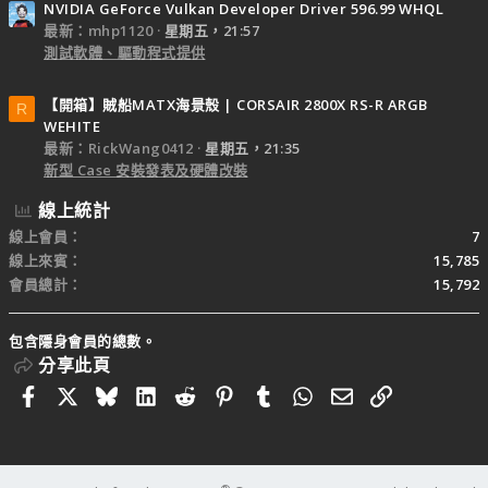
NVIDIA GeForce Vulkan Developer Driver 596.99 WHQL
最新：mhp1120
星期五，21:57
測試軟體、驅動程式提供
【開箱】賊船MATX海景殼 | CORSAIR 2800X RS-R ARGB
R
WEHITE
最新：RickWang0412
星期五，21:35
新型 Case 安裝發表及硬體改裝
線上統計
線上會員
7
線上來賓
15,785
會員總計
15,792
包含隱身會員的總數。
分享此頁
Facebook
X
Bluesky
LinkedIn
Reddit
Pinterest
Tumblr
WhatsApp
電子郵件
連結