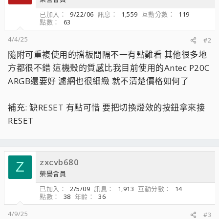
已加入
9/22/06
訊息
1,559
互動分數
119
點數
63
4/4/25
#2
隨附可重複使用的擋板間隔不一有點難看 其他很多地
方都很不錯 這機殼的質感比我目前使用的Antec P20C
ARGB還要好 濾網也很細緻 就不清楚價格如何了
補充: 缺RESET 有點可惜 要把切換燈效的按鈕拿來接
RESET
zxcvb680
Z
榮譽會員
已加入
2/5/09
訊息
1,913
互動分數
14
點數
38
年齡
36
4/9/25
#3