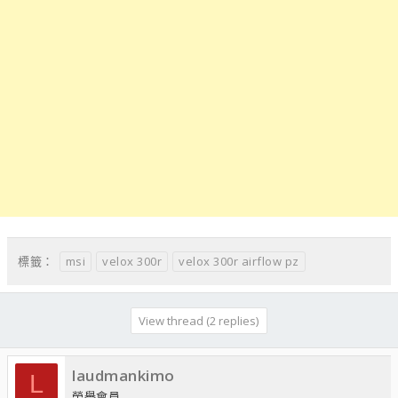
msi
velox 300r
velox 300r airflow pz
標籤：
View thread (2 replies)
laudmankimo
L
榮譽會員