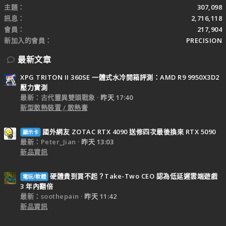
主題
307,098
訊息
2,716,118
會員
217,904
新加入的會員
PRECISION
最新文章
XPG TRITON II 360SE 一體式水冷開箱評測：AMD R9 9950X3D2
壓力實測
最新：古代靈異雙頭戰象
昨天 17:40
新型散熱裝置 / 散熱膏
國外網友 ZOTAC RTX 4090 送修四次最後換來 RTX 5090
顯示卡
最新：Peter_Jian
昨天 13:03
新品資訊
硬體貴到買不起？Take-Two CEO 認為低延遲雲端遊戲
電玩/軟體
3 年內翻倍
最新：soothepain
昨天 11:42
新品資訊