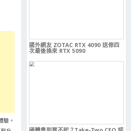
國外網友 ZOTAC RTX 4090 送修四
次最後換來 RTX 5090
體驗。
硬體貴到買不起？Take-Two CEO 認
輕鬆升