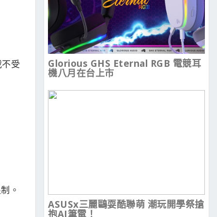
Glorious GHS Eternal RGB 電競耳
載不受
機八月在台上市
限制。
ASUSx三麗鷗耍酷聯萌 潮玩開學祭搶
抱AI筆電！