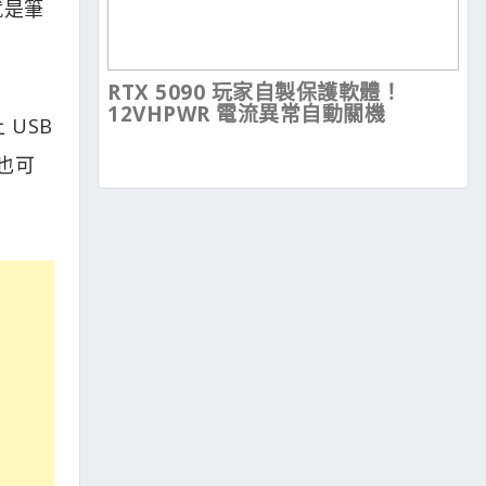
就是筆
RTX 5090 玩家自製保護軟體！
12VHPWR 電流異常自動關機
 USB
也可