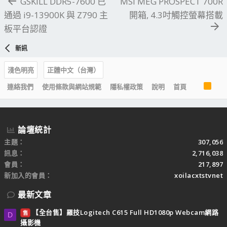
GSKILL DDR5-7600 已
MSI MEG PROSPECT 700R
通過 i9-13900K 與 Z790 主
開箱, 4.3吋觸控螢幕搭載
板平台認證
新訊
淺色明亮
正體中文（台灣）
R
連絡我們
使用條款與網站規範
隱私權政策
說明
首頁
S
S
論壇統計
主題
307,056
訊息
2,716,038
會員
217,897
新加入的會員
xoilacxtstvnet
最新文章
【全台售】羅技Logitech C615 Full HD1080p Webcam網路
售
D
攝影機