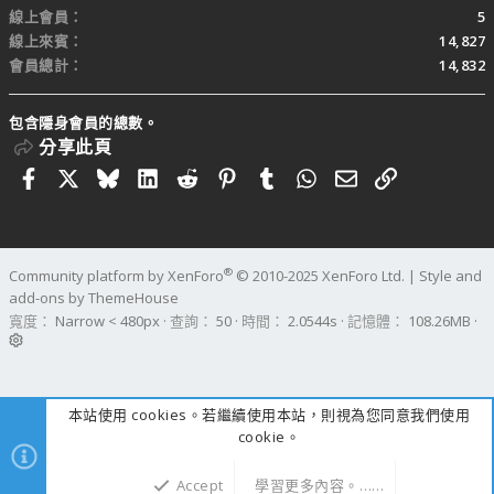
線上會員
5
線上來賓
14,827
會員總計
14,832
包含隱身會員的總數。
分享此頁
Facebook
X
Bluesky
LinkedIn
Reddit
Pinterest
Tumblr
WhatsApp
電子郵件
連結
®
Community platform by XenForo
© 2010-2025 XenForo Ltd.
|
Style and
add-ons by ThemeHouse
寬度
查詢
50
時間
2.0544s
記憶體
108.26MB
本站使用 cookies。若繼續使用本站，則視為您同意我們使用
cookie。
Accept
學習更多內容。……
上方
下方