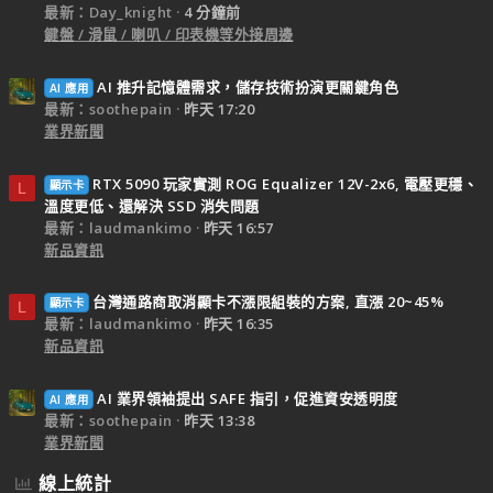
最新：Day_knight
4 分鐘前
鍵盤 / 滑鼠 / 喇叭 / 印表機等外接周邊
AI 推升記憶體需求，儲存技術扮演更關鍵角色
AI 應用
最新：soothepain
昨天 17:20
業界新聞
RTX 5090 玩家實測 ROG Equalizer 12V-2x6, 電壓更穩、
顯示卡
L
溫度更低、還解決 SSD 消失問題
最新：laudmankimo
昨天 16:57
新品資訊
台灣通路商取消顯卡不漲限組裝的方案, 直漲 20~45%
顯示卡
L
最新：laudmankimo
昨天 16:35
新品資訊
AI 業界領袖提出 SAFE 指引，促進資安透明度
AI 應用
最新：soothepain
昨天 13:38
業界新聞
線上統計