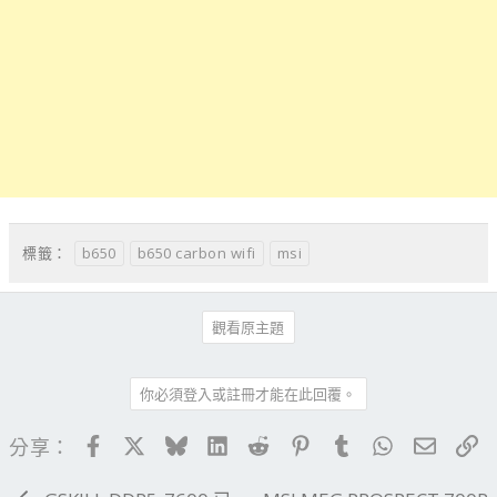
b650
b650 carbon wifi
msi
標籤：
觀看原主題
你必須登入或註冊才能在此回覆。
Facebook
X
Bluesky
LinkedIn
Reddit
Pinterest
Tumblr
WhatsApp
電子郵
連
分享：