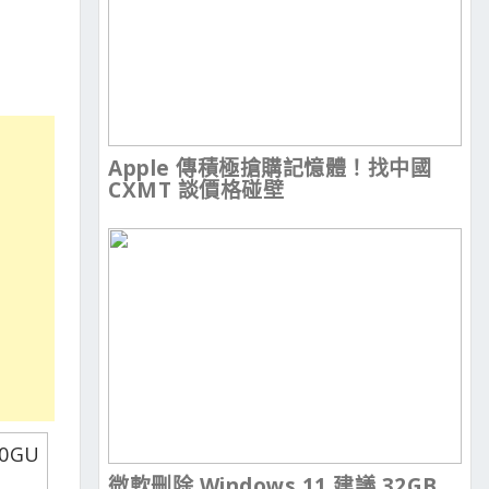
Apple 傳積極搶購記憶體！找中國
CXMT 談價格碰壁
微軟刪除 Windows 11 建議 32GB