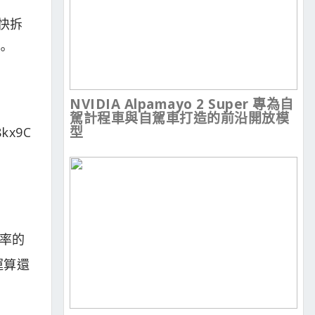
與快拆
。
NVIDIA Alpamayo 2 Super 專為自
駕計程車與自駕車打造的前沿開放模
型
效率的
運算還