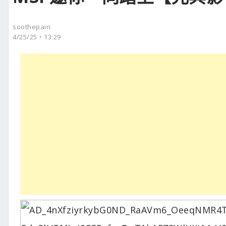
soothepain
4/25/25，13:29