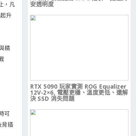
安透明度
 日止，凡
一起升
與精
戰
RTX 5090 玩家實測 ROG Equalizer
12V-2×6, 電壓更穩、溫度更低、還解
決 SSD 消失問題
同時可
及背插