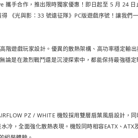
Interactive 攜手合作，推出限時獨家優惠！即日起至 5 月 24
獲得 《光與影：33 號遠征隊》PC版遊戲序號！讓我們
專為高階遊戲玩家設計。優異的散熱架構、高功率穩定輸出
無論是在激烈戰鬥還是沉浸探索中，都能保持最強穩定
AIRFLOW PZ / WHITE 機殼採用雙層扇葉風扇設計，
是水冷，全面強化散熱表現。機殼同時相容EATX、ATX
性的組裝體驗。