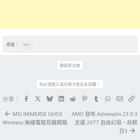
msi
標籤：
觀看原主題
你必須登入或註冊才能在此回覆。
Facebook
X
Bluesky
LinkedIn
Reddit
Pinterest
Tumblr
WhatsApp
電子郵
連
分享：
MSI IMMERSE GH50
AMD 發布 Adrenalin 23.9.3
Wireless 無線電競耳機開箱
支援 2077 自由幻局、劫薪
日3