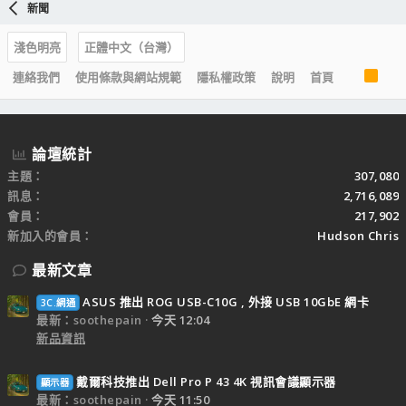
新聞
淺色明亮
正體中文（台灣）
R
連絡我們
使用條款與網站規範
隱私權政策
說明
首頁
S
S
論壇統計
主題
307,080
訊息
2,716,089
會員
217,902
新加入的會員
Hudson Chris
最新文章
ASUS 推出 ROG USB-C10G , 外接 USB 10GbE 網卡
3C.網通
最新：soothepain
今天 12:04
新品資訊
戴爾科技推出 Dell Pro P 43 4K 視訊會議顯示器
顯示器
最新：soothepain
今天 11:50