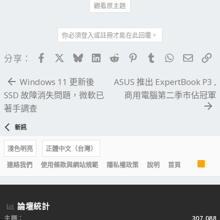
觀看原主題
你必須登入或註冊才能在此回覆。
Facebook
X
Bluesky
LinkedIn
Reddit
Pinterest
Tumblr
WhatsApp
電子郵
連
分享：
Windows 11 更新後
ASUS 推出 ExpertBook P3 ,
SSD 故障消失問題，微軟已
商用電腦第二季市佔冠軍
著手調查
新訊
淺色明亮
正體中文（台灣）
R
連絡我們
使用條款與網站規範
隱私權政策
說明
首頁
S
S
論壇統計
主題
307,088