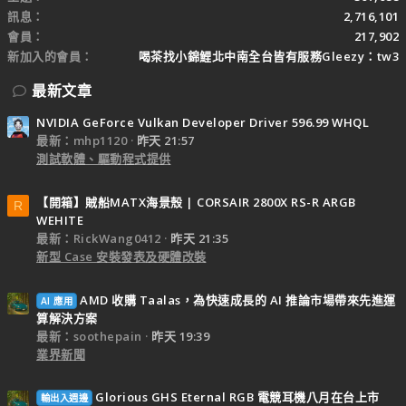
訊息
2,716,101
會員
217,902
新加入的會員
喝茶找小錦鯉北中南全台皆有服務Gleezy：tw3
最新文章
NVIDIA GeForce Vulkan Developer Driver 596.99 WHQL
最新：mhp1120
昨天 21:57
測試軟體、驅動程式提供
【開箱】賊船MATX海景殼 | CORSAIR 2800X RS-R ARGB
R
WEHITE
最新：RickWang0412
昨天 21:35
新型 Case 安裝發表及硬體改裝
AMD 收購 Taalas，為快速成長的 AI 推論市場帶來先進運
AI 應用
算解決方案
最新：soothepain
昨天 19:39
業界新聞
Glorious GHS Eternal RGB 電競耳機八月在台上市
輸出入週邊