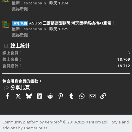
最新：soothepain
昨天 19:34
業界新聞
ASUSx三麗鷗耍酷聯萌 潮玩開學祭搶抱AI筆電！
筆電/桌機
最新：soothepain
昨天 19:29
業界新聞
線上統計
線上會員
3
線上來賓
18,709
會員總計
18,712
包含隱身會員的總數。
分享此頁
Facebook
X
Bluesky
LinkedIn
Reddit
Pinterest
Tumblr
WhatsApp
電子郵件
連結
®
Community platform by XenForo
© 2010-2025 XenForo Ltd.
|
Style and
add-ons by ThemeHouse