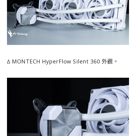
∆ MONTECH HyperFlow Silent 360 外觀。