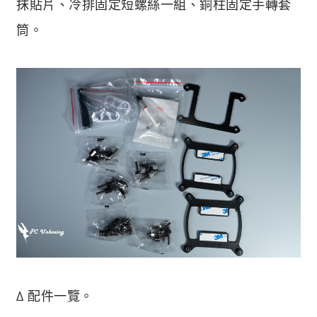
抹貼片、冷排固定短螺絲一組、銅柱固定手轉套
筒。
∆ 配件一覽。