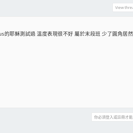
View threa
xus的耶穌測試過 溫度表現很不好 屬於末段班 少了圓角居
你必須登入或註冊才能
件
結