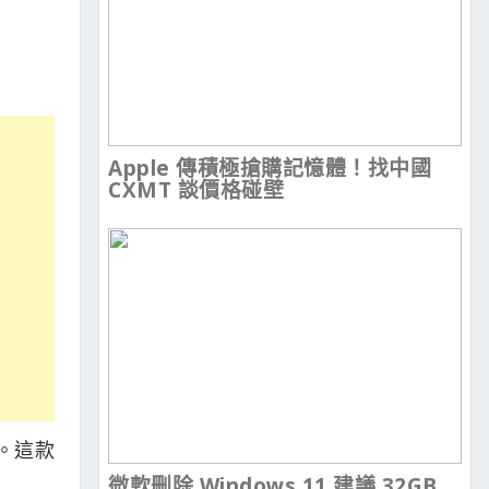
Apple 傳積極搶購記憶體！找中國
CXMT 談價格碰壁
作。這款
微軟刪除 Windows 11 建議 32GB