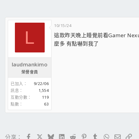
10/15/24
L
這款昨天晚上睡覺前看Gamer Ne
麼多 有點嚇到我了
laudmankimo
榮譽會員
已加入
9/22/06
訊息
1,554
互動分數
119
點數
63
Facebook
X
Bluesky
LinkedIn
Reddit
Pinterest
Tumblr
WhatsApp
電子郵
連
分享：