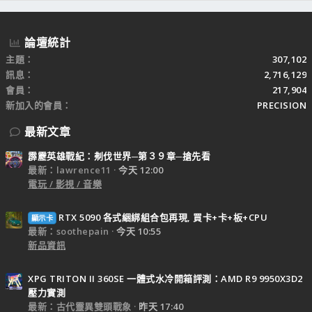
論壇統計
主題
307,102
訊息
2,716,129
會員
217,904
新加入的會員
PRECISION
最新文章
霹靂英雄戰紀：刜伐世界─第３９章─搶先看
最新：lawrence11
今天 12:00
電玩 / 影視 / 音樂
RTX 5090 各式綑綁組合包再現, 買卡+卡+板+CPU
顯示卡
最新：soothepain
今天 10:55
新品資訊
XPG TRITON II 360SE 一體式水冷開箱評測：AMD R9 9950X3D2
壓力實測
最新：古代靈異雙頭戰象
昨天 17:40