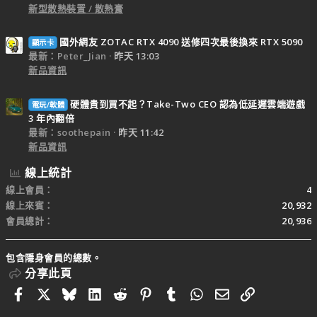
新型散熱裝置 / 散熱膏
國外網友 ZOTAC RTX 4090 送修四次最後換來 RTX 5090
顯示卡
最新：Peter_Jian
昨天 13:03
新品資訊
硬體貴到買不起？Take-Two CEO 認為低延遲雲端遊戲
電玩/軟體
3 年內翻倍
最新：soothepain
昨天 11:42
新品資訊
線上統計
線上會員
4
線上來賓
20,932
會員總計
20,936
包含隱身會員的總數。
分享此頁
Facebook
X
Bluesky
LinkedIn
Reddit
Pinterest
Tumblr
WhatsApp
電子郵件
連結