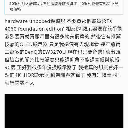
50系列訂太離譜..我看他產能應該要減少!!40系列我也有點受不鳥
那價格
hardware unboxed頻道說 不要買那個爛貨(RTX
4060 foundation edition) 相反的 顯示器現在競爭很
激烈要買就買顯示器有很多物美價廉的 然後它有推薦
技嘉的OLED顯示器 只是我還沒有去現場看 幾年前賣
三萬多的BenQ的EW3270U 現在也只要台幣1萬出頭
但這台的腳架比較陽春只能調仰角不能調高低與旋轉
90度 正好我很多年沒換顯示器了 我還真的想買台好一
點的4K+HDR顯示器 腳架陽春就算了 我有升降桌+肥
宅椅問題不大