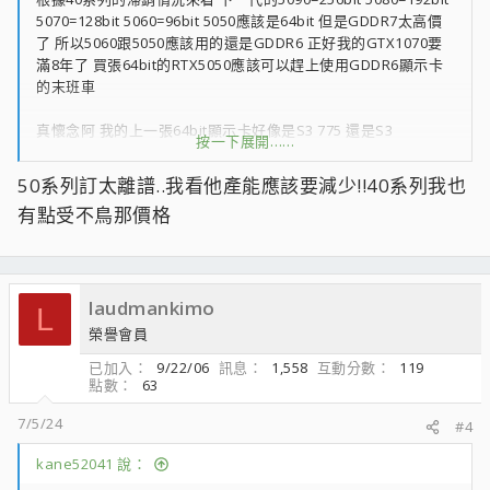
5070=128bit 5060=96bit 5050應該是64bit 但是GDDR7太高價
了 所以5060跟5050應該用的還是GDDR6 正好我的GTX1070要
滿8年了 買張64bit的RTX5050應該可以趕上使用GDDR6顯示卡
的末班車
真懷念阿 我的上一張64bit顯示卡好像是S3 775 還是S3
按一下展開……
Trio64V+ 之後就轉到ET6000 128
50系列訂太離譜..我看他產能應該要減少!!40系列我也
有點受不鳥那價格
laudmankimo
L
榮譽會員
已加入
9/22/06
訊息
1,558
互動分數
119
點數
63
7/5/24
#4
kane52041 說：