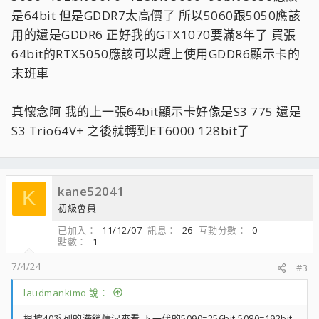
是64bit 但是GDDR7太高價了 所以5060跟5050應該
用的還是GDDR6 正好我的GTX1070要滿8年了 買張
64bit的RTX5050應該可以趕上使用GDDR6顯示卡的
末班車
真懷念阿 我的上一張64bit顯示卡好像是S3 775 還是
S3 Trio64V+ 之後就轉到ET6000 128bit了
kane52041
K
初級會員
已加入
11/12/07
訊息
26
互動分數
0
點數
1
7/4/24
#3
laudmankimo 說：
根據40系列的滯銷情況來看 下一代的5090=256bit 5080=192bit