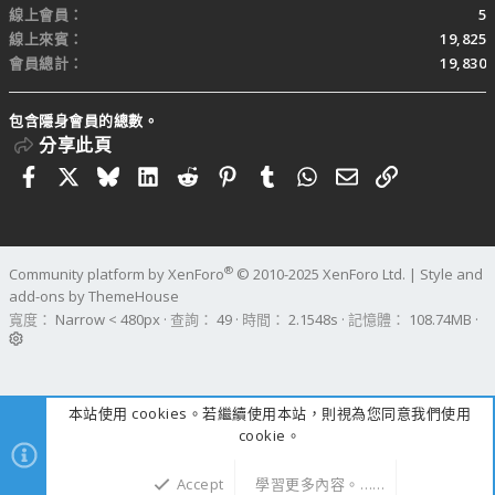
線上會員
5
線上來賓
19,825
會員總計
19,830
包含隱身會員的總數。
分享此頁
Facebook
X
Bluesky
LinkedIn
Reddit
Pinterest
Tumblr
WhatsApp
電子郵件
連結
®
Community platform by XenForo
© 2010-2025 XenForo Ltd.
|
Style and
add-ons by ThemeHouse
寬度
查詢
49
時間
2.1548s
記憶體
108.74MB
本站使用 cookies。若繼續使用本站，則視為您同意我們使用
cookie。
Accept
學習更多內容。……
上方
下方