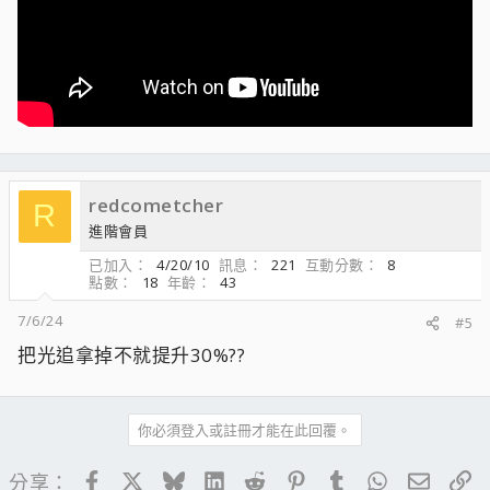
redcometcher
R
進階會員
已加入
4/20/10
訊息
221
互動分數
8
點數
18
年齡
43
7/6/24
#5
把光追拿掉不就提升30%??
你必須登入或註冊才能在此回覆。
Facebook
X
Bluesky
LinkedIn
Reddit
Pinterest
Tumblr
WhatsApp
電子郵
連
分享：