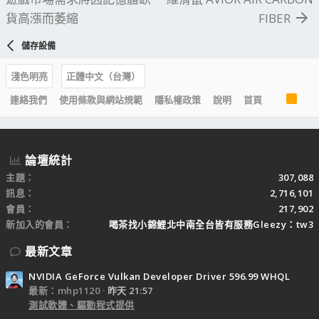
貨高漲而萎縮
FIBER
儲存設備
淺色明亮
正體中文（台灣）
R
連絡我們
使用條款與網站規範
隱私權政策
說明
首頁
S
S
論壇統計
主題
307,088
訊息
2,716,101
會員
217,902
新加入的會員
喝茶找小錦鯉北中南全台皆有服務Gleezy：tw3
最新文章
NVIDIA GeForce Vulkan Developer Driver 596.99 WHQL
最新：mhp1120
昨天 21:57
測試軟體、驅動程式提供