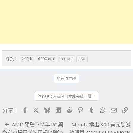
245tb
6600 ion
micron
ssd
標籤：
觀看原主題
你必須登入或註冊才能在此回覆。
Facebook
X
Bluesky
LinkedIn
Reddit
Pinterest
Tumblr
WhatsApp
電子郵
連
分享：
AMD 預警下半年 PC 與
Mionix 推出 300 美元碳纖
遊戲市場需求將因記憶體缺
維滑鼠 AVIOR AIR CARBON