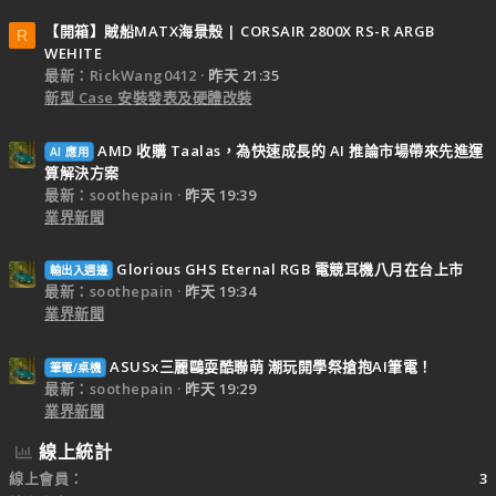
【開箱】賊船MATX海景殼 | CORSAIR 2800X RS-R ARGB
R
WEHITE
最新：RickWang0412
昨天 21:35
新型 Case 安裝發表及硬體改裝
AMD 收購 Taalas，為快速成長的 AI 推論市場帶來先進運
AI 應用
算解決方案
最新：soothepain
昨天 19:39
業界新聞
Glorious GHS Eternal RGB 電競耳機八月在台上市
輸出入週邊
最新：soothepain
昨天 19:34
業界新聞
ASUSx三麗鷗耍酷聯萌 潮玩開學祭搶抱AI筆電！
筆電/桌機
最新：soothepain
昨天 19:29
業界新聞
線上統計
線上會員
3