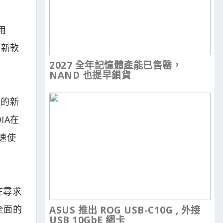
用
最新軟
2027 全年記憶體產能已售罄，
NAND 也提早鎖貨
慧的新
IA在
速使
在尋求
全面的
ASUS 推出 ROG USB-C10G , 外接
USB 10GbE 網卡