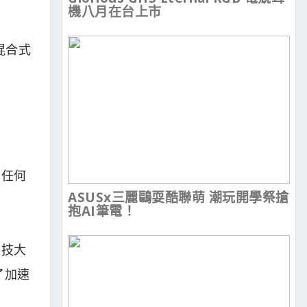
機八月在台上市
的混合式
到任何
ASUSx三麗鷗耍酷聯萌 潮玩開學祭搶
抱AI筆電！
科技大
了加速