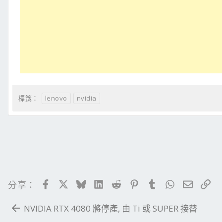
lenovo
nvidia
標籤：
Facebook
X
Bluesky
LinkedIn
Reddit
Pinterest
Tumblr
WhatsApp
電子郵
連
分享：
NVIDIA RTX 4080 將停產, 由 Ti 或 SUPER 接替