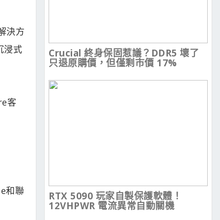
的解決方
沉浸式
Crucial 終身保固惹議？DDR5 壞了
只退原購價，但僅剩市價 17%
re客
ce和聯
RTX 5090 玩家自製保護軟體！
12VHPWR 電流異常自動關機