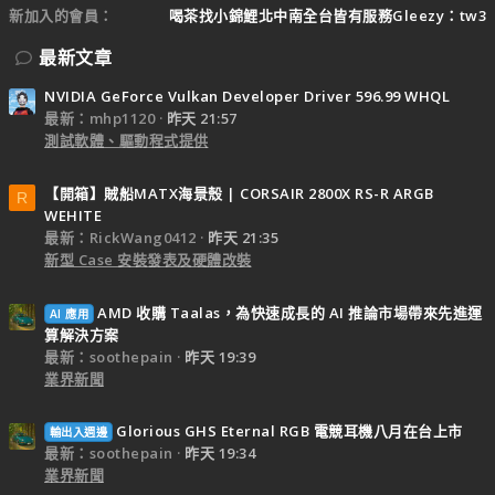
新加入的會員
喝茶找小錦鯉北中南全台皆有服務Gleezy：tw3
最新文章
NVIDIA GeForce Vulkan Developer Driver 596.99 WHQL
最新：mhp1120
昨天 21:57
測試軟體、驅動程式提供
【開箱】賊船MATX海景殼 | CORSAIR 2800X RS-R ARGB
R
WEHITE
最新：RickWang0412
昨天 21:35
新型 Case 安裝發表及硬體改裝
AMD 收購 Taalas，為快速成長的 AI 推論市場帶來先進運
AI 應用
算解決方案
最新：soothepain
昨天 19:39
業界新聞
Glorious GHS Eternal RGB 電競耳機八月在台上市
輸出入週邊
最新：soothepain
昨天 19:34
業界新聞