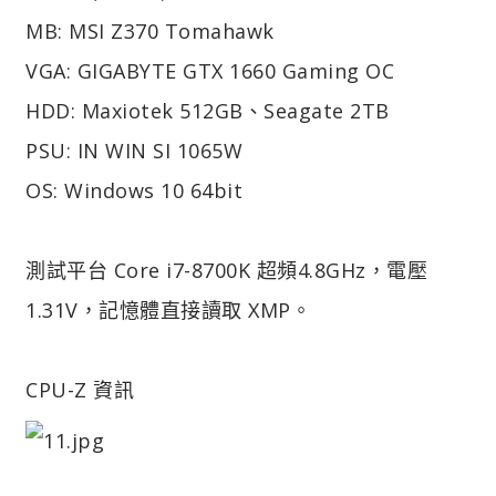
MB: MSI Z370 Tomahawk
VGA: GIGABYTE GTX 1660 Gaming OC
HDD: Maxiotek 512GB、Seagate 2TB
PSU: IN WIN SI 1065W
OS: Windows 10 64bit
測試平台 Core i7-8700K 超頻4.8GHz，電壓
1.31V，記憶體直接讀取 XMP。
CPU-Z 資訊