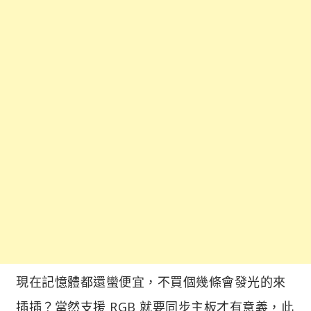
現在記憶體都還蠻便宜，不買個幾條會發光的來
插插？當然支援 RGB 就要同步主板才有意義，此