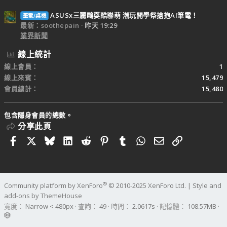
ASUSx三麗鷗耍酷聯萌 潮玩開學祭搶抱AI筆電！
筆電/桌機
最新：soothepain
昨天 19:29
業界新聞
線上統計
線上會員
1
線上來賓
15,479
會員總計
15,480
包含隱身會員的總數。
分享此頁
Facebook
X
Bluesky
LinkedIn
Reddit
Pinterest
Tumblr
WhatsApp
電子郵件
連結
®
Community platform by XenForo
© 2010-2025 XenForo Ltd.
|
Style and
add-ons by ThemeHouse
寬度
查詢
49
時間
2.0617s
記憶體
108.57MB