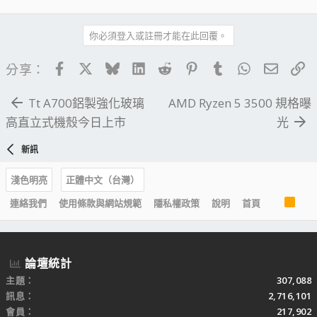
你必須登入或註冊才能在此回覆。
Facebook
X
Bluesky
LinkedIn
Reddit
Pinterest
Tumblr
WhatsApp
電子郵
連
分享：
Tt A700鋁製強化玻璃
AMD Ryzen 5 3500 規格曝
高直立式機殼今日上市
光
新訊
淺色明亮
正體中文（台灣）
R
連絡我們
使用條款與網站規範
隱私權政策
說明
首頁
S
S
論壇統計
主題
307,088
訊息
2,716,101
會員
217,902