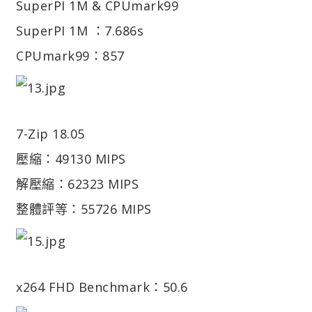
SuperPI 1M & CPUmark99
SuperPI 1M ：7.686s
CPUmark99：857
7-Zip 18.05
壓縮：49130 MIPS
解壓縮：62323 MIPS
整體評等：55726 MIPS
x264 FHD Benchmark：50.6