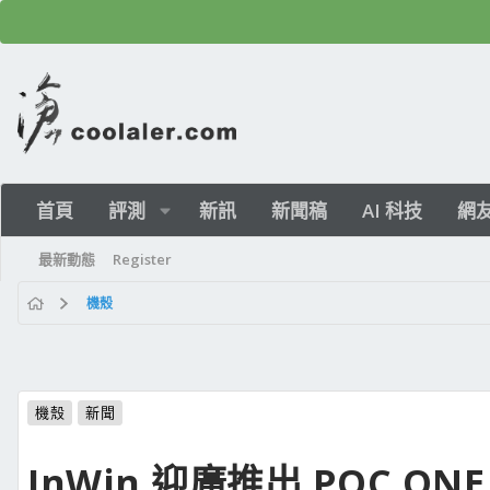
首頁
評測
新訊
新聞稿
AI 科技
網
最新動態
Register
機殼
機殼
新聞
InWin 迎廣推出 POC ONE M