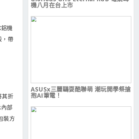
機八月在台上市
X鋁機
殼，帶
ASUSx三麗鷗耍酷聯萌 潮玩開學祭搶
抱AI筆電！
將其折
示內部
包裝方