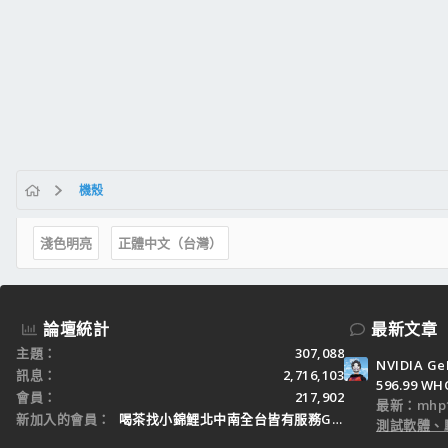
機殼
淺色明亮
正體中文（台灣）
論壇統計
最新文章
主題
307,088
NVIDIA Ge
訊息
2,716,103
596.99 WH
會員
217,902
最新：mhp1
新加入的會員
喝茶找小錦鯉北中南全台皆有服務Gleezy：tw3
測試軟體、