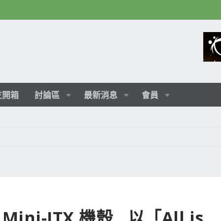
友開箱
討論區
最新消息
會員
ini-ITX 機殼 , 以「All is