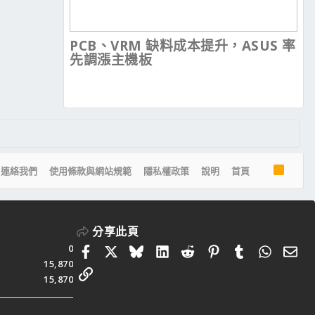
PCB、VRM 缺料成本提升，ASUS 率
先調漲主機板
R
連絡我們
使用條款與網站規範
隱私權政策
說明
首頁
S
S
分享此頁
0
Facebook
X
Bluesky
LinkedIn
Reddit
Pinterest
Tumblr
Whats
電
15,870
連結
15,870