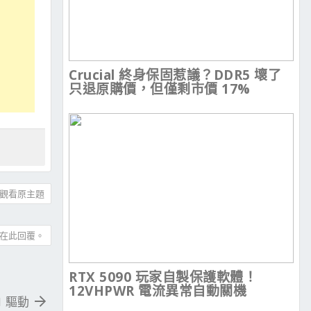
Crucial 終身保固惹議？DDR5 壞了
只退原購價，但僅剩市價 17%
觀看原主題
在此回覆。
RTX 5090 玩家自製保護軟體！
12VHPWR 電流異常自動關機
.1 驅動