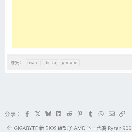
inwin
mini-itx
poc one
標籤：
Facebook
X
Bluesky
LinkedIn
Reddit
Pinterest
Tumblr
WhatsApp
電子郵
連
分享：
GIGABYTE 新 BIOS 確認了 AMD 下一代為 Ryzen 900