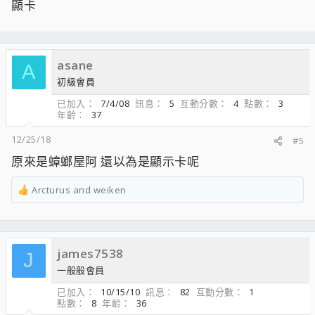
顯卡
asane
A
初級會員
已加入
7/4/08
訊息
5
互動分數
4
點數
3
年齡
37
12/25/18
#5
原來是蟑螂屋阿 還以為是顯示卡呢
Arcturus
and
weiken
R
e
a
c
james7538
t
J
i
一般般會員
o
已加入
10/15/10
訊息
82
互動分數
1
n
點數
8
年齡
36
s