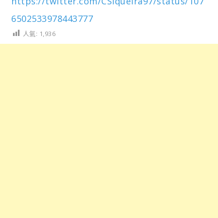
https://twitter.com/CSiqueira97/status/107
6502533978443777
人氣:
1,936