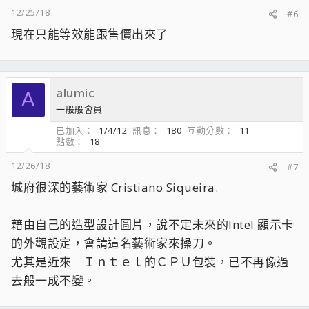
：
12/25/18
#6
現在只能等效能跟售價出來了
alumic
A
一般般會員
已加入
1/4/12
訊息
180
互動分數
11
點數
18
12/26/18
#7
城府很深的藝術家 Cristiano Siqueira.
藉由自己的造型設計圖片，說不定未來的Intel 顯示卡
的外觀設定，會請這名藝術家來操刀。
尤其是近來 Ｉｎｔｅｌ的ＣＰＵ包裝，已不再像過
去般一成不變。