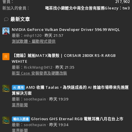
會員
217,902
新加入的會員
喝茶找小錦鯉北中南全台皆有服務Gleezy：tw3
最新文章
NVIDIA GeForce Vulkan Developer Driver 596.99 WHQL
最新：mhp1120
昨天 21:57
測試軟體、驅動程式提供
【開箱】賊船MATX海景殼 | CORSAIR 2800X RS-R ARGB
R
WEHITE
最新：RickWang0412
昨天 21:35
新型 Case 安裝發表及硬體改裝
AMD 收購 Taalas，為快速成長的 AI 推論市場帶來先進運
AI 應用
算解決方案
最新：soothepain
昨天 19:39
業界新聞
Glorious GHS Eternal RGB 電競耳機八月在台上市
輸出入週邊
最新：soothepain
昨天 19:34
業界新聞