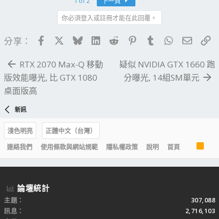
1 of 2
下一頁
你必須登入或註冊才能在此回覆。
Facebook
X
Bluesky
LinkedIn
Reddit
Pinterest
Tumblr
WhatsApp
電子郵
連
分享：
RTX 2070 Max-Q 移動
疑似 NVIDIA GTX 1660 跑
版效能曝光, 比 GTX 1080
分曝光, 14組SM單元
桌面版高
新訊
淺色明亮
正體中文（台灣）
R
連絡我們
使用條款與網站規範
隱私權政策
說明
首頁
S
S
論壇統計
主題
307,088
訊息
2,716,103