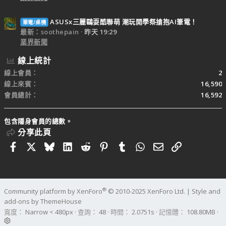
ASUSx三麗鷗耍酷聯萌 潮玩開學祭搶抱AI筆電！
筆電/桌機
最新：soothepain
昨天 19:29
業界新聞
線上統計
線上會員
2
線上來賓
16,590
會員總計
16,592
包含隱身會員的總數。
分享此頁
Facebook
X
Bluesky
LinkedIn
Reddit
Pinterest
Tumblr
WhatsApp
電子郵件
連結
®
Community platform by XenForo
© 2010-2025 XenForo Ltd.
|
Style and
add-ons by ThemeHouse
寬度
查詢
48
時間
2.0751s
記憶體
108.80MB