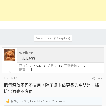
View thread (11 replies)
weiken
一般般會員
已加入
4/25/18
訊息
53
互動分數
12
點數
8
12/24/18
#2
把電源放尾巴不實用，除了讓卡佔更長的空間外，插
接電源也不方便
雲姬
,
ivy780
,
kkkokkk0
and 2 others
R