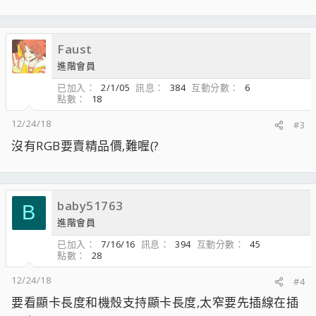
e
a
c
Faust
t
i
進階會員
o
已加入
2/1/05
訊息
384
互動分數
6
n
點數
18
s
：
12/24/18
#3
沒有RGB要賣精品價,難喔(?
baby51763
B
進階會員
已加入
7/16/16
訊息
394
互動分數
45
點數
28
12/24/18
#4
要看顯卡長度和機殼支持顯卡長度,太窄要先插線在插