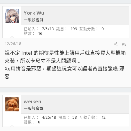
York Wu
一般般會員
已加入
7/5/13
訊息
199
互動分數
0
點數
16
12/26/18
#8
說不定 Intel 的期待是性能上讓用戶就直接買大型機箱
來裝，所以卡尺寸不是大問題啊...
Xe用拼音是邪惡，期望這玩意可以讓老黃直接驚嘆:邪
惡
weiken
一般般會員
已加入
4/25/18
訊息
53
互動分數
12
點數
8