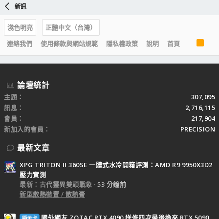
新訊
淺色明亮
正體中文（台灣）
R
連絡我們
使用條款與網站規範
隱私權政策
說明
首頁
S
S
論壇統計
主題
307,095
訊息
2,716,115
會員
217,904
新加入的會員
PRECISION
最新文章
XPG TRITON II 360SE 一體式水冷開箱評測：AMD R9 9950X3D2
壓力實測
最新：古代靈異雙頭戰象
53 分鐘前
新型散熱裝置 / 散熱膏
國外網友 ZOTAC RTX 4090 送修四次最後換來 RTX 5090
顯示卡