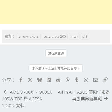
arrow lake-s
core ultra 200
intel
pl1
標籤：
觀看原主題
你必須登入或註冊才能在此回覆。
Facebook
X
Bluesky
LinkedIn
Reddit
Pinterest
Tumblr
WhatsApp
電子郵
連
分享：
AMD 9700X 、 9600X
All in AI！ASUS 華碩伺服器
105W TDP 於 AGESA
再創業界新典範
1.2.0.2 實裝