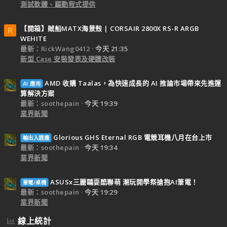
測試軟體、驅動程式提供
【開箱】賊船MATX海景殼 | CORSAIR 2800X RS-R ARGB
R
WEHITE
最新：RickWang0412
今天 21:35
新型 Case 安裝發表及硬體改裝
AMD 收購 Taalas，為快速成長的 AI 推論市場帶來先進運
AI 應用
算解決方案
最新：soothepain
今天 19:39
業界新聞
Glorious GHS Eternal RGB 電競耳機八月在台上市
輸出入週邊
最新：soothepain
今天 19:34
業界新聞
ASUSx三麗鷗耍酷聯萌 潮玩開學祭搶抱AI筆電！
筆電/桌機
最新：soothepain
今天 19:29
業界新聞
線上統計