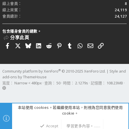
線上會員
8
線上來賓
24,119
會員總計
24,127
包含隱身會員的總數。
分享此頁
Facebook
X
Bluesky
LinkedIn
Reddit
Pinterest
Tumblr
WhatsApp
電子郵件
連結
®
Community platform by XenForo
© 2010-2025 XenForo Ltd.
|
Style and
add-ons by ThemeHouse
寬度
查詢
50
時間
2.1279s
記憶體
108.23MB
本站使用 cookies。若繼續使用本站，則視為您同意我們使用
cookie。
Accept
學習更多內容。……
上方
下方