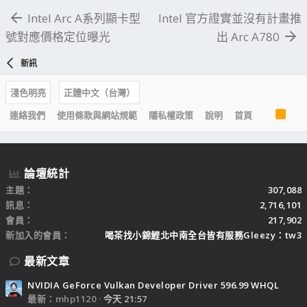
Intel Arc A系列顯卡型
Intel 官方證實並沒有計畫推
號對應價格定位曝光
出 Arc A780
新訊
淺色明亮
正體中文（台灣）
R
連絡我們
使用條款與網站規範
隱私權政策
說明
首頁
S
S
論壇統計
主題
307,088
訊息
2,716,101
會員
217,902
新加入的會員
喝茶找小錦鯉北中南全台皆有服務Gleezy：tw3
最新文章
NVIDIA GeForce Vulkan Developer Driver 596.99 WHQL
最新：mhp1120
今天 21:57