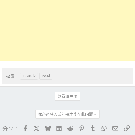
13900k
intel
標籤：
觀看原主題
你必須登入或註冊才能在此回覆。
Facebook
X
Bluesky
LinkedIn
Reddit
Pinterest
Tumblr
WhatsApp
電子郵
連
分享：