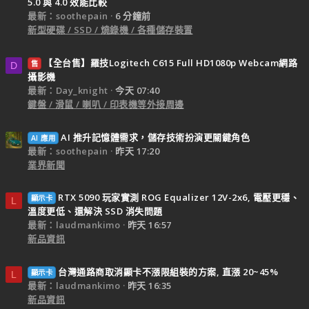
5.0 與 4.0 效能比較
最新：soothepain
6 分鐘前
新型硬碟 / SSD / 燒錄機 / 各種儲存裝置
【全台售】羅技Logitech C615 Full HD1080p Webcam網路
售
D
攝影機
最新：Day_knight
今天 07:40
鍵盤 / 滑鼠 / 喇叭 / 印表機等外接周邊
AI 推升記憶體需求，儲存技術扮演更關鍵角色
AI 應用
最新：soothepain
昨天 17:20
業界新聞
RTX 5090 玩家實測 ROG Equalizer 12V-2x6, 電壓更穩、
顯示卡
L
溫度更低、還解決 SSD 消失問題
最新：laudmankimo
昨天 16:57
新品資訊
台灣通路商取消顯卡不漲限組裝的方案, 直漲 20~45%
顯示卡
L
最新：laudmankimo
昨天 16:35
新品資訊