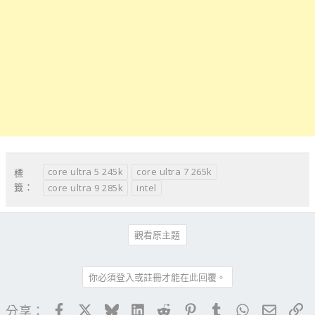
core ultra 5 245k
core ultra 7 265k
標
籤：
core ultra 9 285k
intel
觀看原主題
你必須登入或註冊才能在此回覆。
Facebook
X
Bluesky
LinkedIn
Reddit
Pinterest
Tumblr
WhatsApp
電子郵
連
分享：