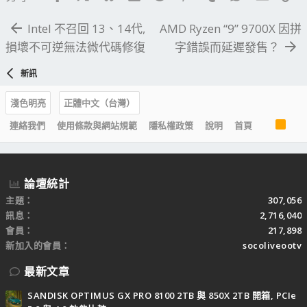
Intel 不召回 13、14代,
AMD Ryzen “9” 9700X 因拼
損壞不可逆無法微代碼修復
字錯誤而延遲發售？
新訊
淺色明亮
正體中文（台灣）
R
連絡我們
使用條款與網站規範
隱私權政策
說明
首頁
S
S
論壇統計
主題
307,056
訊息
2,716,040
會員
217,898
新加入的會員
socoliveootv
最新文章
SANDISK OPTIMUS GX PRO 8100 2TB 與 850X 2TB 開箱, PCIe