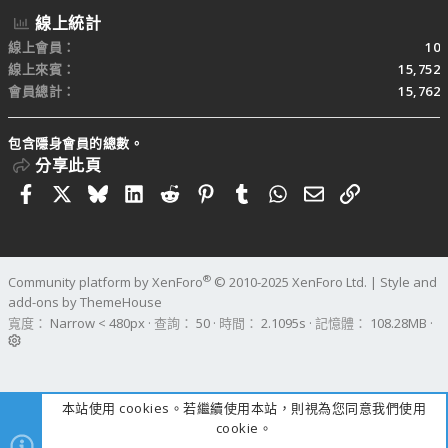
線上統計
線上會員
10
線上來賓
15,752
會員總計
15,762
包含隱身會員的總數。
分享此頁
Facebook
X
Bluesky
LinkedIn
Reddit
Pinterest
Tumblr
WhatsApp
電子郵件
連結
®
Community platform by XenForo
© 2010-2025 XenForo Ltd.
|
Style and
add-ons by ThemeHouse
寬度
查詢
50
時間
2.1095s
記憶體
108.28MB
本站使用 cookies。若繼續使用本站，則視為您同意我們使用
cookie。