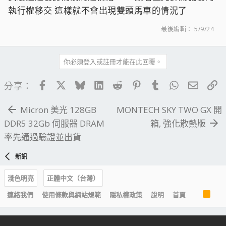
執行權移交 這樣就不會出現雙頭馬車的情況了
最後編輯：
5/9/24
你必須登入或註冊才能在此回覆。
Facebook
X
Bluesky
LinkedIn
Reddit
Pinterest
Tumblr
WhatsApp
電子郵
連
分享：
Micron 美光 128GB
MONTECH SKY TWO GX 開
DDR5 32Gb 伺服器 DRAM
箱, 強化散熱版
率先通過驗證並出貨
新訊
淺色明亮
正體中文（台灣）
R
連絡我們
使用條款與網站規範
隱私權政策
說明
首頁
S
S