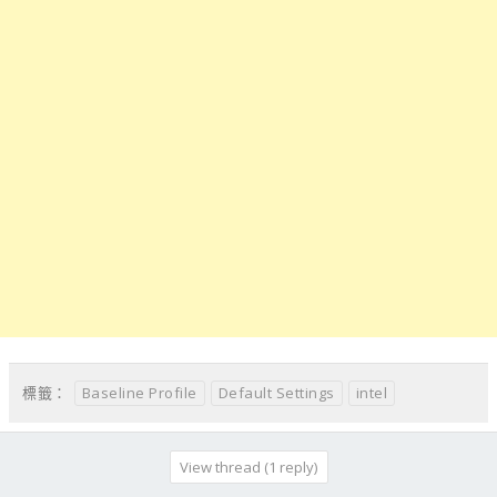
Baseline Profile
Default Settings
intel
標籤：
View thread (1 reply)