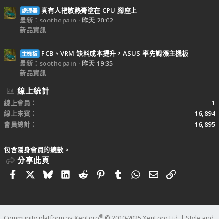
真有人把散熱膏塗在 CPU 腳座上
處理器
最新：soothepain
昨天 20:02
新品資訊
PCB、VRM 缺料成本提升，ASUS 率先調漲主機板
主機板
最新：soothepain
昨天 19:35
新品資訊
線上統計
線上會員
1
線上來賓
16,894
會員總計
16,895
包含隱身會員的總數。
分享此頁
Facebook
X
Bluesky
LinkedIn
Reddit
Pinterest
Tumblr
WhatsApp
電子郵件
連結
®
Community platform by XenForo
© 2010-2025 XenForo Ltd.
|
Style and