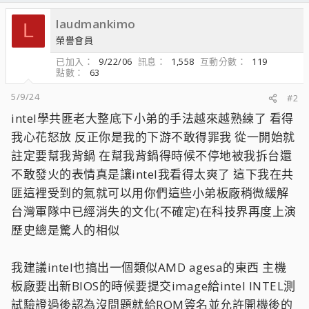
laudmankimo
L
榮譽會員
已加入
9/22/06
訊息
1,558
互動分數
119
點數
63
5/9/24
#2
intel學共匪老大整底下小弟的手法越來越熟練了 看得
我心花怒放 反正你是我的下游不敢得罪我 從一開始就
註定要幫我背鍋 在幫我背鍋得時候不停地被我拆台還
不敢發火的表情真是讓intel我看得太爽了 這下我在共
匪這裡受到的氣就可以用你們這些小弟板廠稍微緩解
台灣軍隊中已經消失的文化(不確定)在科技界再度上演
歷史總是驚人的相似
我建議intel也搞出一個類似AMD agesa的東西 主機
板廠要出新BIOS的時候要提交image給intel INTEL測
試驗證過後認為沒問題就給ROM簽名並允許開機後的