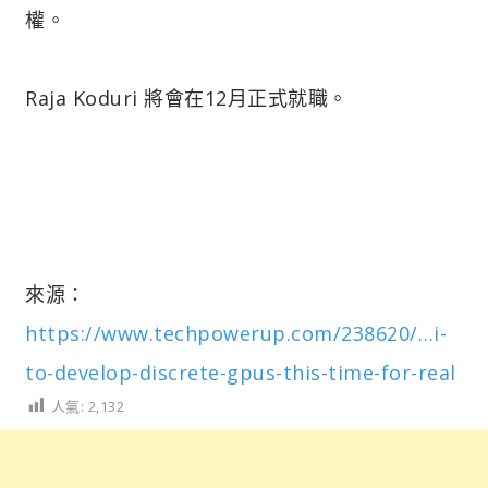
權。
Raja Koduri 將會在12月正式就職。
來源：
https://www.techpowerup.com/238620/…i-
to-develop-discrete-gpus-this-time-for-real
人氣:
2,132