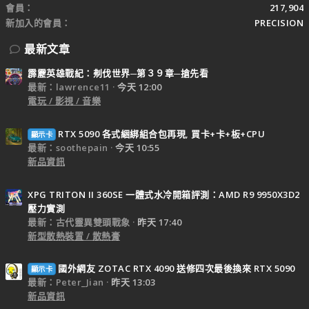
會員
217,904
新加入的會員
PRECISION
最新文章
霹靂英雄戰紀：刜伐世界─第３９章─搶先看
最新：lawrence11
今天 12:00
電玩 / 影視 / 音樂
RTX 5090 各式綑綁組合包再現, 買卡+卡+板+CPU
顯示卡
最新：soothepain
今天 10:55
新品資訊
XPG TRITON II 360SE 一體式水冷開箱評測：AMD R9 9950X3D2
壓力實測
最新：古代靈異雙頭戰象
昨天 17:40
新型散熱裝置 / 散熱膏
國外網友 ZOTAC RTX 4090 送修四次最後換來 RTX 5090
顯示卡
最新：Peter_Jian
昨天 13:03
新品資訊