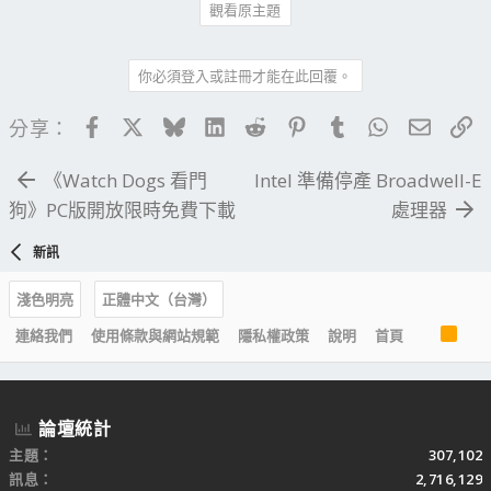
觀看原主題
你必須登入或註冊才能在此回覆。
Facebook
X
Bluesky
LinkedIn
Reddit
Pinterest
Tumblr
WhatsApp
電子郵
連
分享：
《Watch Dogs 看門
Intel 準備停產 Broadwell-E
狗》PC版開放限時免費下載
處理器
新訊
淺色明亮
正體中文（台灣）
R
連絡我們
使用條款與網站規範
隱私權政策
說明
首頁
S
S
論壇統計
主題
307,102
訊息
2,716,129