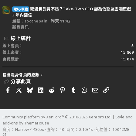
硬體貴到買不起？Take-Two CEO 認為低延遲雲端遊戲
電玩/軟體
3 年內翻倍
最新：soothepain
昨天 11:42
新品資訊
線上統計
線上會員
5
線上來賓
15,869
會員總計
15,874
包含隱身會員的總數。
分享此頁
Facebook
X
Bluesky
LinkedIn
Reddit
Pinterest
Tumblr
WhatsApp
電子郵件
連結
®
Community platform by XenForo
© 2010-2025 XenForo Ltd.
|
Style and
add-ons by ThemeHouse
寬度
查詢
48
時間
2.1031s
記憶體
108.12MB