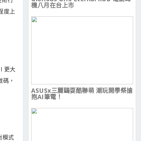
機八月在台上市
定程度上
l 更大
 微碼，
ASUSx三麗鷗耍酷聯萌 潮玩開學祭搶
抱AI筆電！
衡模式