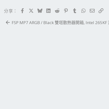
Facebook
X
Bluesky
LinkedIn
Reddit
Pinterest
Tumblr
WhatsApp
電子郵
連
分享：
FSP MP7 ARGB / Black 雙塔散熱器開箱, Intel 265K