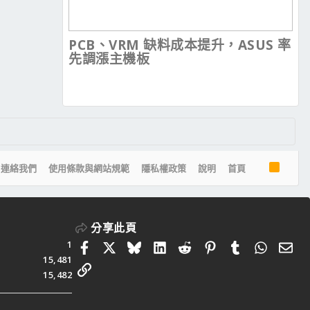
PCB、VRM 缺料成本提升，ASUS 率
先調漲主機板
R
連絡我們
使用條款與網站規範
隱私權政策
說明
首頁
S
S
分享此頁
1
Facebook
X
Bluesky
LinkedIn
Reddit
Pinterest
Tumblr
Whats
電
15,481
連結
15,482