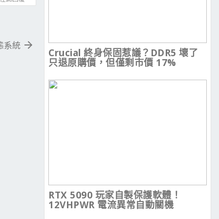
生態系統
Crucial 終身保固惹議？DDR5 壞了
只退原購價，但僅剩市價 17%
RTX 5090 玩家自製保護軟體！
12VHPWR 電流異常自動關機