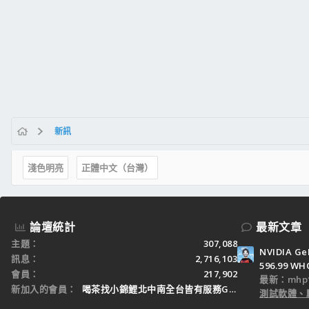
新訊
淺色明亮
正體中文（台灣）
論壇統計
最新文章
主題
307,088
NVIDIA Ge
訊息
2,716,103
596.99 WH
會員
217,902
最新：mhp1
新加入的會員
喝茶找小錦鯉北中南全台皆有服務Gleezy：tw3
測試軟體、