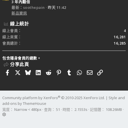
3 年內翻倍
最新：soothepain
昨天 11:42
新品資訊
線上統計
線上會員
4
線上來賓
16,281
會員總計
16,285
包含隱身會員的總數。
分享此頁
Facebook
X
Bluesky
LinkedIn
Reddit
Pinterest
Tumblr
WhatsApp
電子郵件
連結
®
Community platform by XenForo
© 2010-2025 XenForo Ltd.
|
Style and
add-ons by ThemeHouse
寬度
查詢
51
時間
2.1553s
記憶體
108.26MB