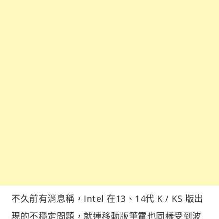
不久前有消息稱，Intel 在13、14代 K / KS 版出
現的不穩定問題，就連移動版筆電也同樣受到波