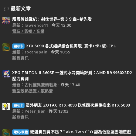
最新文章
霹靂英雄戰紀：刜伐世界─第３９章─搶先看
最新：lawrence11
今天 12:00
電玩 / 影視 / 音樂
RTX 5090 各式綑綁組合包再現, 買卡+卡+板+CPU
顯示卡
最新：soothepain
今天 10:55
新品資訊
XPG TRITON II 360SE 一體式水冷開箱評測：AMD R9 9950X3D2
壓力實測
最新：古代靈異雙頭戰象
昨天 17:40
新型散熱裝置 / 散熱膏
國外網友 ZOTAC RTX 4090 送修四次最後換來 RTX 5090
顯示卡
最新：Peter_Jian
昨天 13:03
新品資訊
硬體貴到買不起？Take-Two CEO 認為低延遲雲端遊戲
電玩/軟體