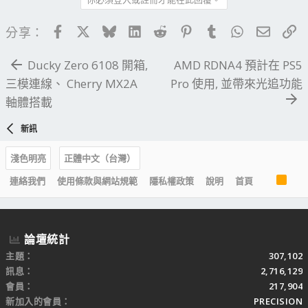
Facebook
X
Bluesky
LinkedIn
Reddit
Pinterest
Tumblr
WhatsApp
電子郵
連
分享：
Ducky Zero 6108 開箱,
AMD RDNA4 預計在 PS5
三模連線、 Cherry MX2A
Pro 使用, 並帶來光追功能
軸體搭載
新訊
淺色明亮
正體中文（台灣）
R
連絡我們
使用條款與網站規範
隱私權政策
說明
首頁
S
S
論壇統計
主題
307,102
訊息
2,716,129
會員
217,904
新加入的會員
PRECISION