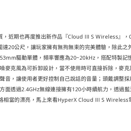
期也再度推出新作品『Cloud III S Wireless』，C
操作有效範圍達20公尺，讓玩家擁有無拘無束的完美體驗，除此之
mm驅動單體，頻率響應為20~20kHz，搭配特製記
噪麥克風為可拆卸設計，當不使用時可直接拆除，麥克
聲音，讓使用者更好控制自己說話的音量；頭戴調整採
面透過2.4GHz無線連接擁有120小時續航力，透過藍
亮，馬上來看HyperX Cloud III S Wireles