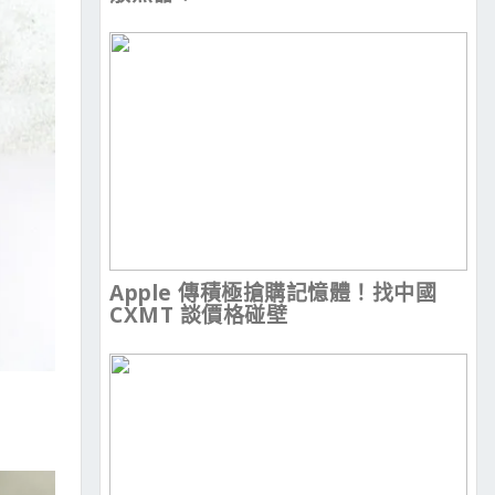
Apple 傳積極搶購記憶體！找中國
CXMT 談價格碰壁