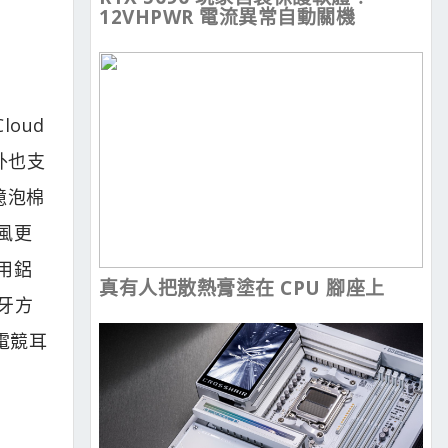
12VHPWR 電流異常自動關機
loud
外也支
憶泡棉
風更
用鋁
真有人把散熱膏塗在 CPU 腳座上
牙方
s電競耳