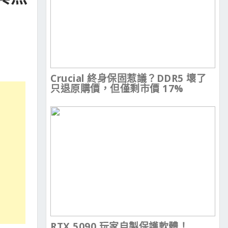
Crucial 終身保固惹議？DDR5 壞了
只退原購價，但僅剩市價 17%
RTX 5090 玩家自製保護軟體！