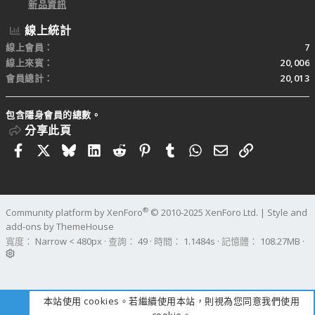
新品資訊
線上統計
線上會員
7
線上來賓
20,006
會員總計
20,013
包含隱身會員的總數。
分享此頁
Facebook
X
Bluesky
LinkedIn
Reddit
Pinterest
Tumblr
WhatsApp
電子郵件
連結
®
Community platform by XenForo
© 2010-2025 XenForo Ltd.
|
Style and
add-ons by ThemeHouse
寬度
查詢
49
時間
1.1484s
記憶體
108.27MB
本站使用 cookies。若繼續使用本站，則視為您同意我們使用
cookie。