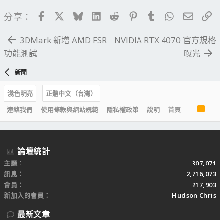
Facebook
X
Bluesky
LinkedIn
Reddit
Pinterest
Tumblr
WhatsApp
電子郵
連
分享：
3DMark 新增 AMD FSR
NVIDIA RTX 4070 官方規格
功能測試
曝光
新聞
淺色明亮
正體中文（台灣）
R
連絡我們
使用條款與網站規範
隱私權政策
說明
首頁
S
S
論壇統計
主題
307,071
訊息
2,716,073
會員
217,903
新加入的會員
Hudson Chris
最新文章